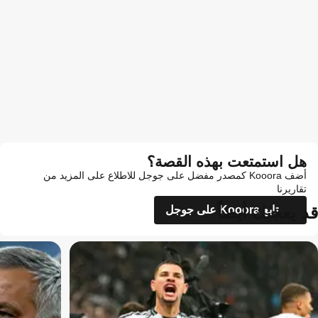
هل استمتعت بهذه القصة؟
أضف Kooora كمصدر مفضل على جوجل للاطلاع على المزيد من
تقاريرنا
قد يعجبك أيضاً
تابع Kooora على جوجل