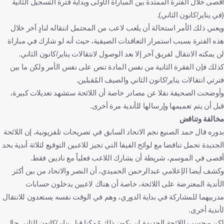
أقصى خلال الفترة الممتدة بين المباراة الأولى وبداية فترة التسجيل الثانية
(في يناير/كانون الثاني).
ويعني ذلك الأمر استحالة أن يلعب لاعب من المحتمل انتقاله لنادٍ آخر خلال
هذه الفترة بسبب استمرار التعاقدات الصيفية، حيث أنه لو شارك في مباراة
لن يمكنه الانتقال لفريق آخر إلا بعد الوصول لانتقالات يناير/كانون الثاني.
كذلك فإن الفقرة الثانية من نفس المادة تنص على نفس الأمر ولكن ما بين
فترتي انتقالات يناير/كانون الثاني والصيف المُقبلين.
وأوضحت الصحيفة نقلا عن مصادر خاصة أن اللائحة ستشهد تعديلات كبيرة،
قبل أن يتم تعميمها وإرسالها للأندية مرة أخرى.
مخالفة وتناقض
بدوره قال حمد الصنيع نجم الاتحاد السابق في تصريحات تلفزيونية، إن اللائحة
الجديدة تحمل تناقضا مع لوائح الفيفا التي تجيز للاعبين التوقيع لثلاثة أندية بحد
أقصى في الموسم، شريطة أن يشارك اللاعب فعلياً مع ناديين فقط.
وكشف أيضا الإعلامي عبدالرحمن الحميدي، أن النصر والاتحاد من بين أكثر
الأندية المعترضة على اللائحة، خاصة أن هناك لاعبين يدخلون حسابات
مدربيهما للمشاركة في بداية الدوري، وهم في الوقت نفسه يستعدون للانتقال
لأندية أخرى.
لكن وبحسب اللائحة الجديدة لن يكون ذلك مُمكنا قبل يناير/كانون الثاني حال