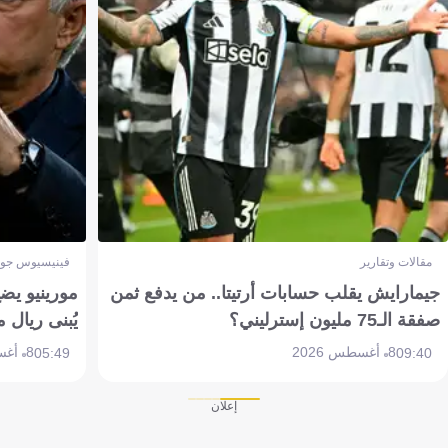
مقالات وتقارير
فينيسيوس جون
جيمارايش يقلب حسابات أرتيتا.. من يدفع ثمن
مورينيو يض
صفقة الـ75 مليون إسترليني؟
يُبنى ريال 
8 أغسطس 2026
8 أغسطس 2026
05:49
09:40
إعلان