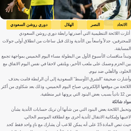
Getty Images
الاتحاد
النصر
الهلال
دوري روشن السعودي
أثارت اللائحة التنظيمية التي أصدرتها رابطة دوري روشن السعودي
المملكة العربية السعودية
كرة قدم
للمحترفين، جدلاً واسعاً بين الأندية وذلك قبل ساعات من انطلاق أولى جولات
المسابقة.
وتبدأ منافسات الأسبوع الأول من البطولة مساء اليوم الخميس بمواجهة تجمع
بين الحزم وضمك على ملعب الأخير، ويلتقي لاحقا في نفس اليوم الاتفاق مع
الخلود، والأهلي ضد نيوم.
وأشارت صحيفة "الشرق الأوسط" السعودية إلى أن الرابطة قامت بحذف
اللائحة من موقعها الإلكتروني صباح اليوم الخميس، وذلك بعد شكاوى من أكثر
من 12 نادياً بسبب بعض البنود التي يرونها غير منطقية.
مواد شائكة
وتحمل اللائحة بعض البنود التي من شأنها أن تربك حسابات الأندية بشأن
لاعبيها وإمكانية الانتقال لأندية أخرى مع انطلاقة الموسم الحالي.
حيث تنص المادة 15 على أنه يمكن للاعب أن يشارك مع نادٍ واحد فقط كحد