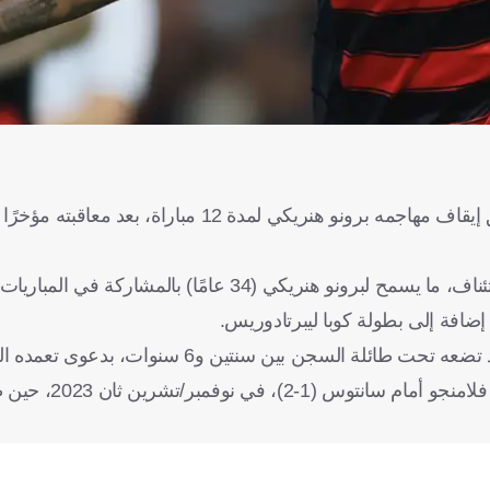
أعلن نادي فلامنجو البرازيلي، اليوم الأحد، أن القضاء الرياضي علّق إيقاف مهاجمه برونو هنريكي ل
وأوضح النادي أن المحكمة العليا للعدالة الرياضية قبلت طلب الاستئناف، ما يسمح لبرونو هنريكي (34 عامًا) بالم
ضافة إلى بطولة كوبا ليبرتادوريس.
ويواجه المهاجم، الذي ينفي التهم الموجهة إليه، إجراءات قانونية قد تضعه تحت طائلة السجن 
بطاقة صفراء لمصلحة مقامرين من محيطه، خ