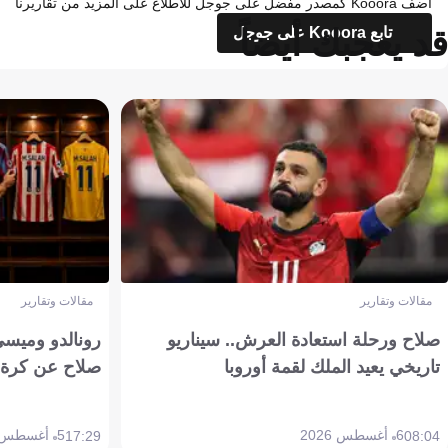
أضف Kooora كمصدر مفضل على جوجل للاطلاع على المزيد من تقاريرنا
قد يعجبك أيضاً
تابع Kooora على جوجل
مقالات وتقارير
مقالات وتقارير
صلاح ورحلة استعادة العرش.. سيناريو
رونالدو وميسي
تاريخي يعيد الملك لقمة أوروبا
صلاح عن كرة 
6 أغسطس 2026
5 أغسطس 2026
17:29
08:04