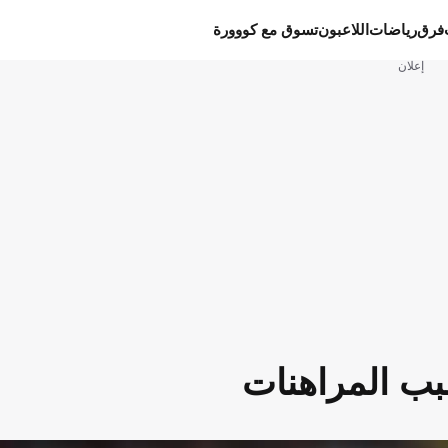
فرق
رياضات
اللاعبون
تسوق مع كووورة
إعلان
بب المراهنات