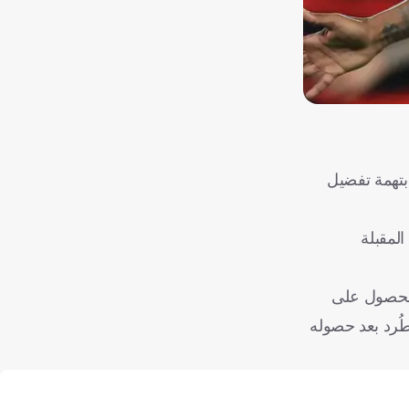
مدة 12 مباراة، بعد معاقبته مؤخرًا بتهمة تفضيل
شاركة في المباريات المقبلة
بين سنتين و6 سنوات، بدعوى تعمده الحصول على
لال مباراة خسرها فلامنجو أمام سانتوس (1-2)، في نوفمبر/تشرين ثان 2023، حين طُرد بعد حصوله