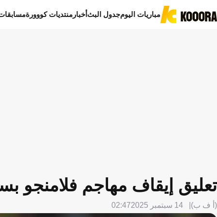
مباريات اليوم
جدول البث
أخبار
منتديات كووورة
مسابقات
تعليق إيقاف مهاجم فلامنجو بس
(أ ف ب)
14 سبتمبر 2025
02:47