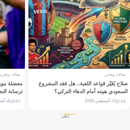
مقالات وتقارير
مقالات وتقارير
صلاح يُغَيّر قواعد اللعبة.. هل فقد المشروع
معضلة مورين
السعودي هيبته أمام الدهاء التركي؟
ترسانة النج
7 أغسطس 2026
6 أغسطس 2026
14:57
02:19
إعلان