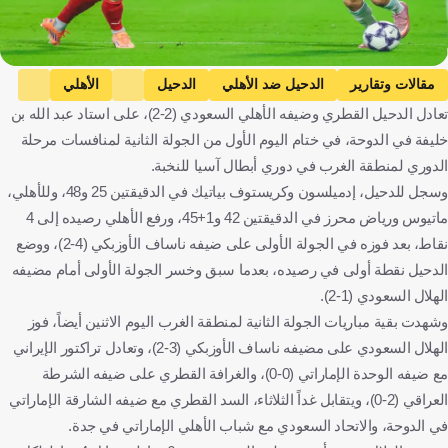
مقالات وتقارير
الدحيل ضد الأهلي
الدحيل
الأهلي
تعادل الدحيل القطري وضيفه الأهلي السعودي (2-2)، على استاد عبد الله بن
دوري أبطال آسيا النخبة
المملكة العربية السعودية
كرة قدم
خليفة في الدوحة، في ختام اليوم الأول من الجولة الثانية لمنافسات مرحلة
الدوري لمنطقة الغرب في دوري أبطال آسيا للنخبة.
وسجل للدحيل، إدميلسون وكريستوف بياتيك في الدقيقتين 25 و48، وللأهلي،
ماتيوس ورياض محرز في الدقيقتين 42 و1+45، ورفع الأهلي رصيده إلى 4
نقاط، بعد فوزه في الجولة الأولى على ضيفه ناساف الأوزبكي (4-2)، ووضع
الدحيل نقطة أولى في رصيده، بعدما سبق وخسر الجولة الأولى أمام مضيفه
الهلال السعودي (1-2).
وشهدت بقية مباريات الجولة الثانية لمنطقة الغرب اليوم الاثنين أيضاً، فوز
الهلال السعودي على مضيفه ناساف الأوزبكي (3-2)، وتعادل تراكتور الإيراني
مع ضيفه الوحدة الإماراتي (0-0)، والغرافة القطري على ضيفه الشرطة
العراقي (2-0)، ويتقابل غداً الثلاثاء، السد القطري مع ضيفه الشارقة الإماراتي
في الدوحة، والاتحاد السعودي مع شباب الأهلي الإماراتي في جدة.