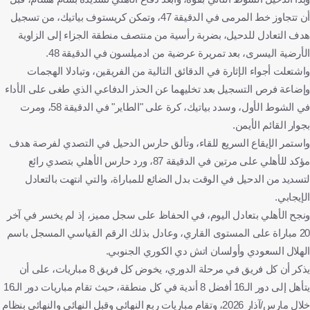
أن تتجاوز خط المرمى في الدقيقة 47، وتمكن كريستوف بياتيك، من تسجيل
هدف التعادل للدحيل، بضربة رأسية من منتصف منطقة الجزاء إلى الزاوية
الأرضية اليسرى، بعد تمريرة عرضية من ادميلسون في الدقيقة 48.
واشتعلت أجواء الإثارة في الدقائق التالية من الفريقين، وتبادلا الهجمات
وإضاعة فرص التسجيل بعد تخليهما عن الحذر الدفاعي الذي طغى على الأداء
في الشوط الأول، وسدد بياتيك، كرة على "الطاير" في الدقيقة 58، ومرت
بجوار القائم الأيمن.
واستمر الإيقاع السريع للقاء، وتألق حارس الدحيل في التصدي لفرصة هدف
مؤكد للأهلي على مرتين في الدقيقة 87، ورد حارس الأهلي بتصدي رائع
لتسديد من الدحيل في الوقت بدل الضائع للمباراة، والتي انتهت بالتعادل
الإيجابي.
ونجح الأهلي بتعادل اليوم، في الحفاظ على سجل مميز، إذ لم يخسر في آخر
20 مباراة على المستوى القاري، وعادل بذلك الرقم القياسي المسجل باسم
الهلال السعودي وأولسان اتش دي الكوري الجنوبي.
يذكر أن كل فريق في مرحلة الدوري، يخوض كل فريق 8 مباريات، على أن
يتأهل إلى دور الـ16 أفضل 8 أندية في كل منطقة، حيث تقام مباريات دور الـ16
خلال مارس/آذار 2026، وتقام مباريات ربع النهائي وقبل النهائي والنهائي بنظام