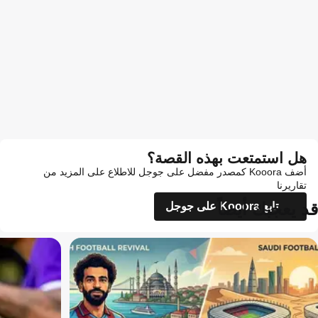
هل استمتعت بهذه القصة؟
أضف Kooora كمصدر مفضل على جوجل للاطلاع على المزيد من
تقاريرنا
قد يعجبك أيضاً
تابع Kooora على جوجل