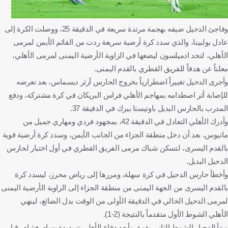
وفاجئ الدحيل ضيفه بهجمة مرتدة سريعة في الدقيقة 25، ووصلت الكرة إلى
عادل بولبينا، والذي سدد كرة أرضية سريعة ردت من القائم الأيمن لمرمى
الأهلي، لتجد ادميلسون ليضعها في الزاوية الأرضية اليمنى لمرمى الأهلي،
معلناً عن هدفاً للفريق القطري بالقدم اليمنى.
وأجرى الدحيل تغييراً اضطرارياً بخروج الحارس آرثر ديسماس، بعد تعرضه
للإصابة أثر اصطدامه بمهاجم الأهلي فراس البريكان في كرة مشتركة، ودفع
المدرب بالحارس البديل باوتيستا بيرك في الدقيقة 37.
وأدرك الأهلي التعادل في الدقيقة 42، بمجهود فردي ومهاري جميل من
ماتيوس، بعد أن دخل منطقة الجزاء من الجانب الأيمن، وسدد كرة أرضية قوية
بالقدم اليسرى، لتسكن شباك مرمى الفريق القطري في أول اختبار لحارس
الدحيل البديل.
وأخطأ حارس الدحيل في كرة سهلة، ومررها إلى رياض محرز، ليسدد كرة
بالقدم اليسرى من الجهة اليمنى من منطقة الجزاء إلى الزاوية الأرضية اليمنى
لمرمى الدحيل الخالي في الدقيقة الأولى من الوقت بدل الضائع، لينهي
الأهلي الشوط الأول متقدماً بالنتيجة (2-1).
وبدأ الدحيل الشوط الثاني بقوة، وأبعد دفاع الأهلي تسديدة بسام هشام، قبل