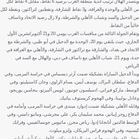
ويتصدر الهلال ترتيب أندية منطقة الغرب برصيد 6 نقاط، مقابل 4 نقاط لكل
من الأهلي والوحدة والغرافة، و3 نقاط للشارقة، ونقطتين لتراكتور، ونقطة لكل
من الدحيل والسد وشباب الأهلي والشرطة، ولا زال رصيد الاتحاد وناساف
خالياً من النقاط.
وتقام الجولة الثالثة من منافسات الغرب يومي 20 و21 أكتوبر/تشرين الأول
الجاري، حيث يلتقي يوم 20، الوحدة مع الدحيل في أبو ظبي، والشرطة مع
الاتحاد في بغداد، والشارقة مع تراكتور في الشارقة، والأهلي مع الغرافة في
جدة، ويوم 21، شباب الأهلي مع ناساف في دبي، والهلال مع السد في
الرياض.
وبدأ الدحيل المباراة بتشكيلة ضمت آرثر ديسماس في حراسة المرمى، وفي
الدفاع، سلطان البراك، يوسف أيمن، بسام الراوي، وجان كاستيليتو، وفي
الوسط، ماركو فيراتي، ادميلسون جونيور، لويس ألبيرتو، بنجامين بوريجو،
وعادل بولبينا، وفي الهجوم كريستوف بياتيك.
وقابله الأهلي بتشكيلة ضمت إدوارد ميندي في حراسة المرمى، وأمامه في
الدفاع روجر إيبانيز، محمد سليمان بكر، علي مجرشي، وماتيو دامس، وفي
الوسط فالنتين أتانجانا إدوا، رياض محرز، ماتيوس جونسالفيس، وفرانك
كيسييه، وفي الهجوم فراس البريكان، وإنزو ميلوت.
وتخلى الفريقان سريعاً عن حذر البدايات، وكشر الأهلي مبكراً عن أنيابه،