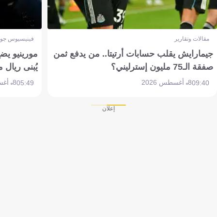
مقالات وتقارير
فينيسيوس جون
جيمارايش يقلب حسابات أرتيتا.. من يدفع ثمن
مورينيو يض
صفقة الـ75 مليون إسترليني؟
يُبنى ريال 
8 أغسطس 2026
8 أغسطس 2026
05:49
09:40
إعلان