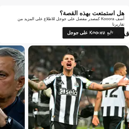
هل استمتعت بهذه القصة؟
أضف Kooora كمصدر مفضل على جوجل للاطلاع على المزيد من
تقاريرنا
قد يعجبك أيضاً
تابع Kooora على جوجل