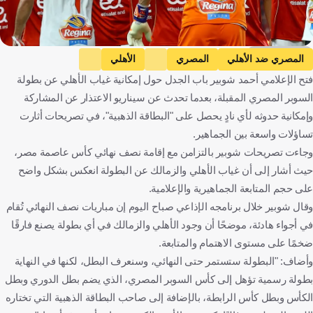
Getty Images
المصري ضد الأهلي
المصري
الأهلي
فتح الإعلامي أحمد شوبير باب الجدل حول إمكانية غياب الأهلي عن بطولة
الدوري المصري الممتاز
الزمالك ضد سيراميكا كليوباترا
السوبر المصري المقبلة، بعدما تحدث عن سيناريو الاعتذار عن المشاركة
الزمالك
سيراميكا كليوباترا
بيراميدز ضد سموحة
وإمكانية حدوثه لأي نادٍ يحصل على "البطاقة الذهبية"، في تصريحات أثارت
بيراميدز
سموحة
وادي دجلة ضد زد
تساؤلات واسعة بين الجماهير.
وادي دجلة
زد
مصر
كرة قدم
وجاءت تصريحات شوبير بالتزامن مع إقامة نصف نهائي كأس عاصمة مصر،
حيث أشار إلى أن غياب الأهلي والزمالك عن البطولة انعكس بشكل واضح
على حجم المتابعة الجماهيرية والإعلامية.
وقال شوبير خلال برنامجه الإذاعي صباح اليوم إن مباريات نصف النهائي تُقام
في أجواء هادئة، موضحًا أن وجود الأهلي والزمالك في أي بطولة يصنع فارقًا
ضخمًا على مستوى الاهتمام والمتابعة.
وأضاف: "البطولة ستستمر حتى النهائي، وسنعرف البطل، لكنها في النهاية
بطولة رسمية تؤهل إلى كأس السوبر المصري، الذي يضم بطل الدوري وبطل
الكأس وبطل كأس الرابطة، بالإضافة إلى صاحب البطاقة الذهبية التي تختاره