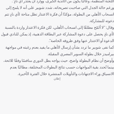
اللجنة المنظمة، وغالبًا يكون من الأندية الكبرى، ووارد أن يعتذر أي نادٍ".
ورغم حالة الجدل التي صاحبت تصريحاته، شدد شوبير على أنه لا يلمح إلى
انسحاب الأهلي من البطولة، مؤكدًا أن فكرة الاعتذار تظل متاحة لأي نادٍ تتم
دعوته للمشاركة.
وقال: "لا ألمّح مطلقًا إلى انسحاب الأهلي، لكن فكرة الاعتذار واردة بالنسبة
لأي نادٍ يحصل على دعوة المشاركة عبر البطاقة الذهبية، إذ يمكن للنادي قبول
الدعوة أو الاعتذار عنها وفق ظروفه الخاصة".
كما نفى شوبير ما تردد بشأن إرسال الأهلي ما يفيد بعدم رغبته في مواجهة
بيراميدز خلال بطولة السوبر المصري المقبلة.
وأوضح أن نظام البطولة واضح، حيث يواجه بطل الدوري منافسًا وفقًا للائحة،
بينما تُحدد بقية المواجهات حسب نتائج البطولات المختلفة، مطالبًا بعدم
الانسياق وراء الاجتهادات والتأويلات المنتشرة خلال الفترة الأخيرة.
إعلان