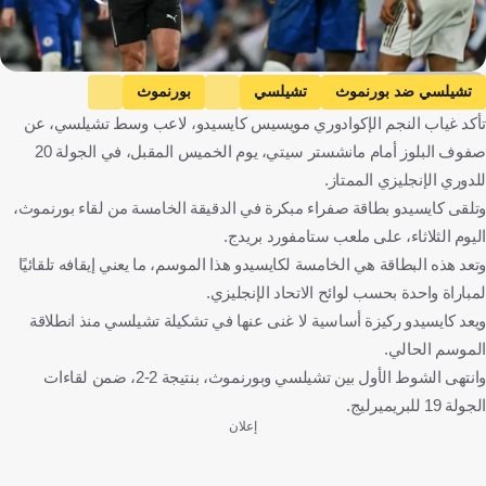
Getty Images
تشيلسي ضد بورنموث
تشيلسي
بورنموث
تأكد غياب النجم الإكوادوري مويسيس كايسيدو، لاعب وسط تشيلسي، عن
الدوري الإنجليزي الممتاز
مانشستر سيتي
مويسيس كايسيدو
صفوف البلوز أمام مانشستر سيتي، يوم الخميس المقبل، في الجولة 20
إنجلترا
الإكوادور
كرة قدم
للدوري الإنجليزي الممتاز.
وتلقى كايسيدو بطاقة صفراء مبكرة في الدقيقة الخامسة من لقاء بورنموث،
اليوم الثلاثاء، على ملعب ستامفورد بريدج.
وتعد هذه البطاقة هي الخامسة لكايسيدو هذا الموسم، ما يعني إيقافه تلقائيًا
لمباراة واحدة بحسب لوائح الاتحاد الإنجليزي.
ويعد كايسيدو ركيزة أساسية لا غنى عنها في تشكيلة تشيلسي منذ انطلاقة
الموسم الحالي.
وانتهى الشوط الأول بين تشيلسي وبورنموث، بنتيجة 2-2، ضمن لقاءات
الجولة 19 للبريميرليج.
إعلان