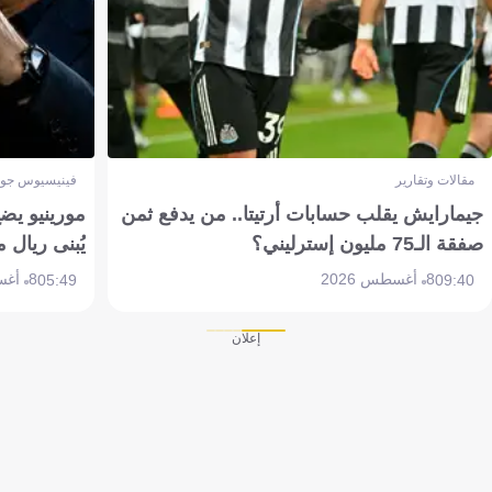
مقالات وتقارير
فينيسيوس جون
جيمارايش يقلب حسابات أرتيتا.. من يدفع ثمن
مورينيو يض
صفقة الـ75 مليون إسترليني؟
يُبنى ريال 
8 أغسطس 2026
8 أغسطس 2026
05:49
09:40
إعلان