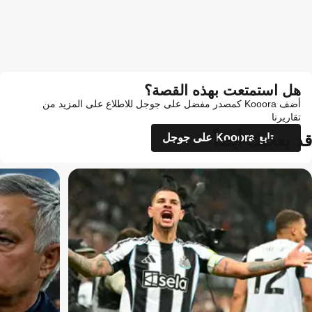
هل استمتعت بهذه القصة؟
أضف Kooora كمصدر مفضل على جوجل للاطلاع على المزيد من
تقاريرنا
قد يعجبك أيضاً
تابع Kooora على جوجل