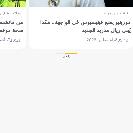
فينيسيوس جونيور
مقالات وتقارير
مورينيو يضع فينيسيوس في الواجهة.. هكذا
من مانشستر
يُبنى ريال مدريد الجديد
صحة موقف تين 
8 أغسطس 2026
7 أغسطس 2026
13:21
05:49
إعلان