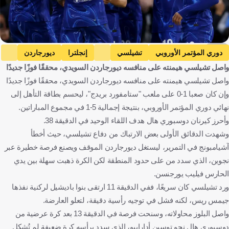
EPA
دوري المؤتمر الأوروبي
تشيلسي
إنجلترا
ديورجاردن
واصل تشيلسي هيمنته على منافسه ديورجاردن السويدي، محققًا فوزًا جديدًا
السويد
كرة قدم
واصل تشيلسي هيمنته على منافسه ديورجاردن السويدي، محققًا فوزًا جديدًا
وإن كان صعبا 1-0 على ملعب "ستامفورد بريدج"، ليحسم بطاقة التأهل إلى
نهائي دوري المؤتمر الأوروبي، بنتيجة إجمالية 5-1 في مجموع المباراتين.
وأحرز كيرنان دوسبوري هال هدف اللقاء الوحيد في الدقيقة 38.
وشهدت الدقائق الأولى بعض الارتباك من دفاع تشيلسي، حيث أخطأ
آشيامبونج في التمرير، ليستغل ديورجاردن الموقف ويصنع فرصة خطيرة عبر
نجوين، الذي سدد من على حدود المنطقة لكن الكرة ذهبت سهلة بين يدي
الحارس فيليب يورجنسن.
ورد تشيلسي كان سريعًا، ففي الدقيقة 11 ارتقى بنوا باديشيل لركنية نفذها
جيمس ريس، لكنه فشل في توجيه رأسية دقيقة، لتعلو العارضة.
واصل البلوز محاولاته، وسنحت فرصة في الدقيقة 13 بعد كرة عرضية من
دوسبوري هال نحو توسين أدارابيو، الذي سدد برأسه كرة ضعيفة لم تُشكل