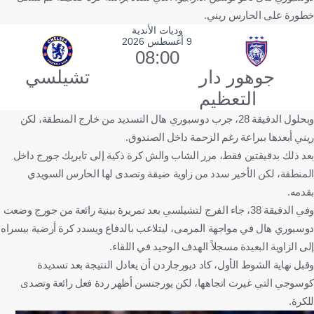
خطورة على الحارس ريني.
وديات الأندية
9 أغسطس 2026
08:00
جوهور دار
تشيلسي
التعظيم
وبحلول الدقيقة 28، جرب دوسبوري هال التسديد من خارج المنطقة، لكن
ريني أبعدها ببراعة رغم الزحمة داخل الصندوق.
بعد ذلك بدقيقتين فقط، مرر الشاب والش كرة ذكية إلى تايريك جورج داخل
المنطقة، لكن الأخير سدد من زاوية ضيقة وتصدى لها الحارس السويدي
بقدمه.
وفي الدقيقة 38، جاء الفرج لتشيلسي بعد تمريرة بينية رائعة من جورج وضعت
دوسبوري هال في مواجهة المرمى، ليتلاعب بالدفاع ويسدد كرة أرضية بيسراه
إلى الزاوية البعيدة مسجلاً الهدف الوحيد في اللقاء.
وقبل نهاية الشوط الأول، كاد ديورجاردن أن يعادل النتيجة بعد تسديدة
كوسوجي التي غيرت اتجاهها، لكن يورجنسن أظهر ردة فعل رائعة وتصدى
للكرة.