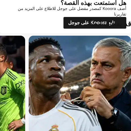
هل استمتعت بهذه القصة؟
أضف Kooora كمصدر مفضل على جوجل للاطلاع على المزيد من
تقاريرنا
قد يعجبك أيضاً
تابع Kooora على جوجل