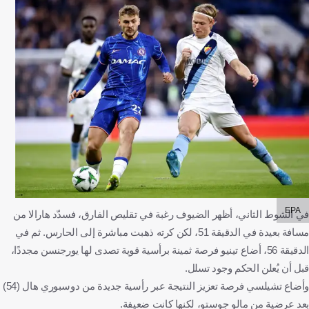
EPA
في الشوط الثاني، أظهر الضيوف رغبة في تقليص الفارق، فسدّد هارالا من
مسافة بعيدة في الدقيقة 51، لكن كرته ذهبت مباشرة إلى الحارس. ثم في
الدقيقة 56، أضاع تينيو فرصة ثمينة برأسية قوية تصدى لها يورجنسن مجددًا،
قبل أن يُعلن الحكم وجود تسلل.
وأضاع تشيلسي فرصة تعزيز النتيجة عبر رأسية جديدة من دوسبوري هال (54)
بعد عرضية من مالو جوستو، لكنها كانت ضعيفة.