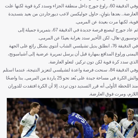
وفي الدقيقة 60، راوغ جورج داخل منطقة الجزاء وسدد كرة قوية لكنها علت
العارضة.. بعدها بثوانٍ، حاول جوليكسن لاعب ديورجاردن من بعيد بتسديدة
قوية، لكنها مرت بعيدة عن المرمى.
ثم عاد جورج ليصنع فرصة جديدة في الدقيقة 67، بتمريرة جميلة إلى
دوسبوري-هال، لكن الأخير سدد بغرابة بعيدًا عن المرمى.
في الدقيقة 76، انطلق بديل تشيلسي الشاب أنتوي بشكل رائع على الجهة
اليمنى وراوغ المدافع بمهارة قبل أن يرسل تمريرة عرضية إلى آشيامبونج،
الذي سدد كرة قوية لكن دون تركيز، لتعلو العارضة.
وفي الدقيقة 84، سنحت فرصة واعدة لتشيلسي لتعزيز النتيجة، عندما استلم
والش الكرة في مساحة جيدة على بُعد نحو 25 ياردة من المرمى. بدا واضحًا
منذ اللحظة الأولى أنه قرر التسديد دون تردد، إلا أن الكرة افتقدت للدوران
اللازم، ومرت فوق العارضة.