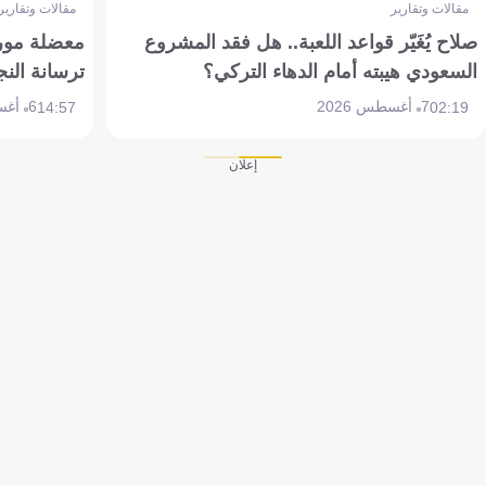
مقالات وتقارير
مقالات وتقارير
صلاح يُغَيّر قواعد اللعبة.. هل فقد المشروع
معضلة مورين
السعودي هيبته أمام الدهاء التركي؟
ترسانة النج
7 أغسطس 2026
6 أغسطس 2026
14:57
02:19
إعلان