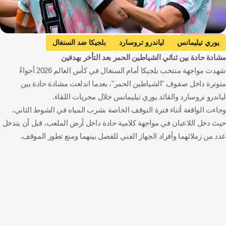
Getty Images
يوري تيليمانس
لياندرو تروسارد
بلجيكا ضد السنغال
مشادة حادة بين ثنائي الشياطين الحمر بعد التأخر بهدفين
بلجيكا
السنغال
كأس العالم
بلجيكا
السنغال
شهدت مواجهة منتخب بلجيكا أمام السنغال في كأس العالم 2026 أجواءً
الولايات المتحدة
كرة قدم
متوترة داخل صفوف "الشياطين الحمر"، بعدما اندلعت مشادة حادة بين
لياندرو تروسارد والقائد يوري تيليمانس خلال مجريات اللقاء.
وجاءت الواقعة أثناء فترة التوقف الخاصة بشرب المياه في الشوط الثاني،
حيث دخل اللاعبان في مواجهة كلامية حادة داخل أرض الملعب، قبل أن يتدخل
عدد من زملائهما وأفراد الجهاز الفني للفصل بينهما ومنع تطور الموقف.