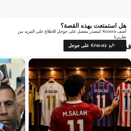
هل استمتعت بهذه القصة؟
أضف Kooora كمصدر مفضل على جوجل للاطلاع على المزيد من
تقاريرنا
قد يعجبك أيضاً
تابع Kooora على جوجل