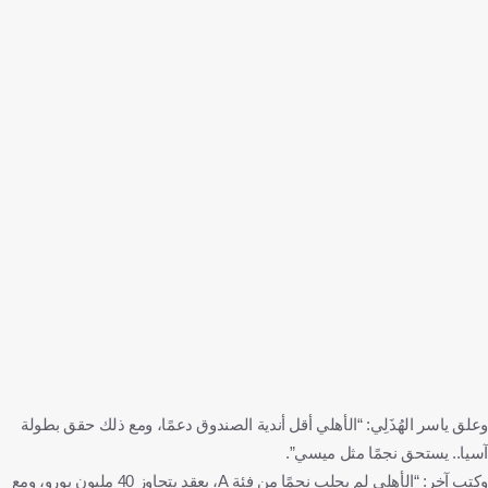
وعلق ياسر الهُذَلِي: “الأهلي أقل أندية الصندوق دعمًا، ومع ذلك حقق بطولة
آسيا.. يستحق نجمًا مثل ميسي”.
وكتب آخر: “الأهلي لم يجلب نجمًا من فئة A، بعقد يتجاوز 40 مليون يورو، ومع