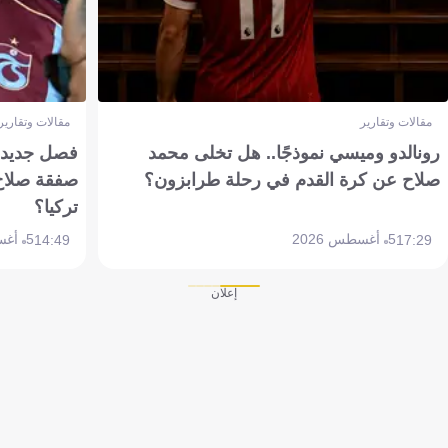
مقالات وتقارير
مقالات وتقارير
رونالدو وميسي نموذجًا.. هل تخلى محمد
فصل جديد بم
صلاح عن كرة القدم في رحلة طرابزون؟
صفقة صلاح
تركيا؟
5 أغسطس 2026
5 أغسطس 2026
14:49
17:29
إعلان