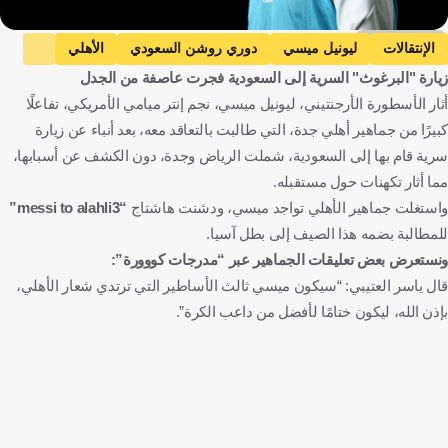
Getty Images
الإنتقالات
ليونيل ميسي
دوري روشن السعودي
الأهلي
زيارة "البرغوث" السرية إلى السعودية فجرت عاصفة من الجدل
الأرجنتين
المملكة العربية السعودية
كرة قدم
أثار الأسطورة الأرجنتيني، ليونيل ميسي، نجم إنتر ميامي الأمريكي، تفاعلًا
كبيرًا من جماهير أهلي جدة، التي طالبت بالتعاقد معه، بعد أنباء عن زيارة
سرية قام بها إلى السعودية، شملت الرياض وجدة، دون الكشف عن أسبابها،
مما أثار تكهنات حول مستقبله.
واستغلت جماهير الأهلي تواجد ميسي، ودشنت هاشتاج
“messi to alahli3”
للمطالبة بضمه هذا الصيف إلى بطل آسيا.
ونستعرض بعض تعليقات الجماهير عبر “مدرجات كووورة”:
قال ياسر العتيبي: “سيكون ميسي ثالث الأساطير التي ترتدي شعار الأهلي،
بإذن الله، ليكون ختامًا لأفضل من داعب الكرة”.