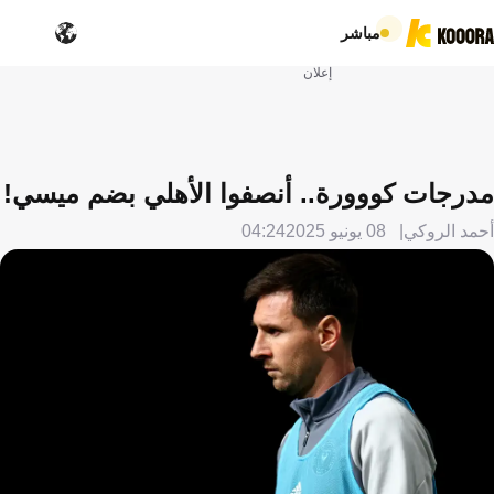
مباشر
إعلان
مدرجات كووورة.. أنصفوا الأهلي بضم ميسي!
أحمد الروكي
08 يونيو 2025
04:24