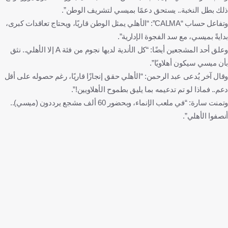
ذلك بطل النخبة.. يستحق دعمًا بميسي لتشريف الوطن”.
وتفاعل حساب “CALMA”: “الأهلي يمثل الوطن قاريًا، ويحتاج تعاقدات كبرى،
بدايةً بميسي، مع سد الفجوة الإدارية”.
وعلق أحد المشجعين أيضًا: “كل الأندية لديها نجوم من فئة A إلا الأهلي.. نثق
بأن ميسي سيكون أهلاويًا”.
وقال آخر يُدعى عبد الرحمن: “الأهلي حقق إنجازًا قاريًا، رغم حصوله على أقل
دعم.. فماذا لو تم تدعيمه بما يليق بطموح الأهلاويين!”.
وتمنت سارة: “في ملعب الإنماء، وبحضور 60 ألف مشجع يرددون (ميسي)..
أنصفوا الأهلي”.