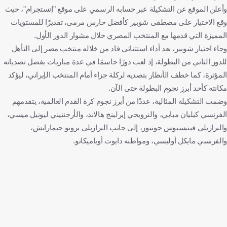
وأعلن الموقع عن التشكيلة عبر حسابه الرسمي على موقع "إنستجرام"، حيث
وقع الاختيار على مصطفى شوبير كأفضل حارس مرمى، تقديرًا للمستويات
المميزة التي قدمها مع المنتخب المصري خلال مشوار الدور الأول.
وجاء اختيار شوبير، بعد أداء استثنائي قاد من خلاله منتخب مصر إلى التأهل
للدور الثاني من البطولة، إذ لعب دورًا حاسمًا في عدة مباريات بفضل تصدياته
المؤثرة، كما خطف الأنظار بتصديه لركلة جزاء أمام المنتخب الإيراني، ليؤكد
مكانته كأحد أبرز نجوم البطولة حتى الآن.
وضمت التشكيلة المثالية، عددًا من أبرز نجوم كرة القدم العالمية، يتقدمهم
الفرنسي كيليان مبابي، والنرويجي إيرلينج هالاند، والأرجنتيني ليونيل ميسي،
والبرازيلي فينيسيوس جونيور، إلى جانب البرازيلي برونو جيمارايش،
والفرنسي مايكل أوليسي، ومواطنه دايوت أوباميكانو.