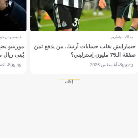
مقالات وتقارير
فينيسيوس جون
جيمارايش يقلب حسابات أرتيتا.. من يدفع ثمن
مورينيو يض
صفقة الـ75 مليون إسترليني؟
يُبنى ريال 
8 أغسطس 2026
8 أغسطس 2026
05:49
09:40
إعلان