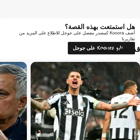
هل استمتعت بهذه القصة؟
أضف Kooora كمصدر مفضل على جوجل للاطلاع على المزيد من
تقاريرنا
قد يعجبك أيضاً
تابع Kooora على جوجل