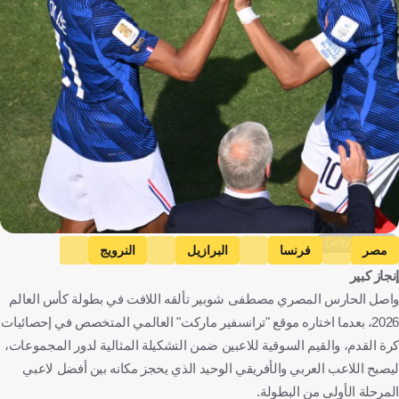
Getty Images
مصر
فرنسا
البرازيل
النرويج
إنجاز كبير
الأرجنتين
كأس العالم
ليونيل ميسي
مصطفى شوبير
واصل الحارس المصري مصطفى شوبير تألقه اللافت في بطولة كأس العالم
فينيسيوس جونيور
كيليان مبابي
إرلينج هالاند
برونو جيمارايش
2026، بعدما اختاره موقع "ترانسفير ماركت" العالمي المتخصص في إحصائيات
مايكل أوليسي
مصر
فرنسا
البرازيل
النرويج
الأرجنتين
كرة القدم، والقيم السوقية للاعبين ضمن التشكيلة المثالية لدور المجموعات،
كرة قدم
ليصبح اللاعب العربي والأفريقي الوحيد الذي يحجز مكانه بين أفضل لاعبي
المرحلة الأولى من البطولة.