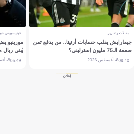
مقالات وتقارير
فينيسيوس جون
جيمارايش يقلب حسابات أرتيتا.. من يدفع ثمن
مورينيو يض
صفقة الـ75 مليون إسترليني؟
يُبنى ريال 
8 أغسطس 2026
8 أغسطس 2026
05:49
09:40
إعلان