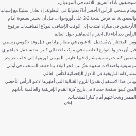
سيحتفون بأداء الفريق اللافت في المونديال.
وقدّم منتخب الرأس الأخضر أداءً بطوليًا في البطولة، إذ تعادل سلبيًا مع إسبانيا
والسعودية، ثم فرض نتيجة 2-2 على أوروجواي، قبل أن يخسر بصعوبة أمام
الأرجنتين في مباراة امتدت إلى الوقت الإضافي، ليودّع المنافسات مرفوع
الرأس بعد أداء نال احترام الجماهير حول العالم.
ومن المنتظر أن يُستقبل اللاعبون في مطار برايا من قبل وفد حكومي رسمي،
قبل أن يجوبوا شوارع العاصمة في موكب احتفالي كبير، يعقبه حفل جماهيري
يتضمن كلمات رسمية يشارك فيها حارس المرمى فوزينها، إلى جانب عروض
موسيقية واحتفالات شعبية تعبّر عن فخر البلاد بما حققه المنتخب في أولى
مشاركاته التاريخية في الأدوار الإقصائية لكأس العالم.
ويأتي هذا الاستقبال تقديرًا للروح القتالية التي أظهرها لاعبو الرأس الأخضر،
الذين كتبوا صفحة جديدة في تاريخ كرة القدم الإفريقية والعالمية بأدائهم
المميز وشجاعتهم أمام كبار المنتخبات.
إعلان