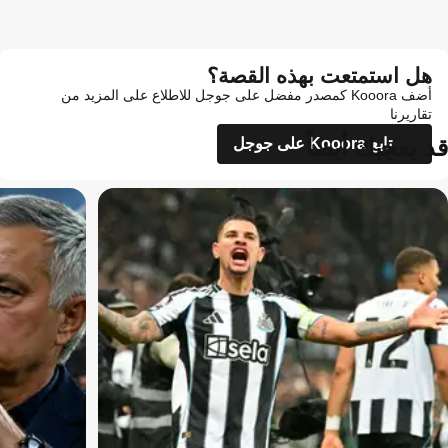
هل استمتعت بهذه القصة؟
أضف Kooora كمصدر مفضل على جوجل للاطلاع على المزيد من
تقاريرنا
قد يعجبك أيضاً
تابع Kooora على جوجل