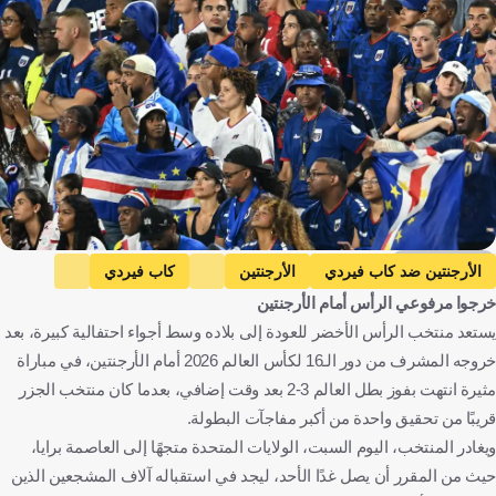
Getty Images
الأرجنتين ضد كاب فيردي
الأرجنتين
كاب فيردي
خرجوا مرفوعي الرأس أمام الأرجنتين
كأس العالم
الأرجنتين
الرأس الأخضر
الولايات المتحدة
يستعد منتخب الرأس الأخضر للعودة إلى بلاده وسط أجواء احتفالية كبيرة، بعد
كرة قدم
خروجه المشرف من دور الـ16 لكأس العالم 2026 أمام الأرجنتين، في مباراة
مثيرة انتهت بفوز بطل العالم 3-2 بعد وقت إضافي، بعدما كان منتخب الجزر
قريبًا من تحقيق واحدة من أكبر مفاجآت البطولة.
ويغادر المنتخب، اليوم السبت، الولايات المتحدة متجهًا إلى العاصمة برايا،
حيث من المقرر أن يصل غدًا الأحد، ليجد في استقباله آلاف المشجعين الذين