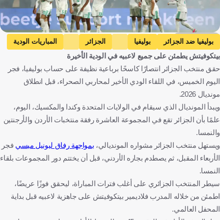
Getty Images
بوليفيا ضد الجزائر
بوليفيا
الجزائر
المباريات الودية
بيتكوفيتش يطمئن على جميع لاعبيه في الودية الأخيرة
الأرجنتين ضد الجزائر
الأرجنتين
كأس العالم
بوليفيا
حقق منتخب الجزائر انتصارًا كاسحًا برباعية نظيفة على حساب بوليفيا، فجر
الجزائر
الأرجنتين
الولايات المتحدة
كرة قدم
اليوم الخميس، في اللقاء الودي الأخير لمحاربي الصحراء، قبل انطلاق
مونديال 2026.
ويبدأ المونديال الذي سيقام في الولايات المتحدة وكندا والمكسيك، اليوم،
علمًا بأن الجزائر تقع في المجموعة العاشرة رفقة منتخبات الأردن والأرجنتين
والنمسا.
ويستهل منتخب الجزائر مشواره المونديالي،
بمواجهة رفاق ليونيل ميسي
فجر
الأربعاء المقبل، ثم يصطدم بجاره الأردني، قبل أن يختتم دور المجموعات بلقاء
النمسا.
سيطر المنتخب الجزائري على أغلب فترات المباراة، ليحقق فوزًا عريضًا،
اطمئن من خلاله المدرب فلاديمير بيتكوفيتش على جاهزية لاعبيه قبل بداية
المحفل العالمي.