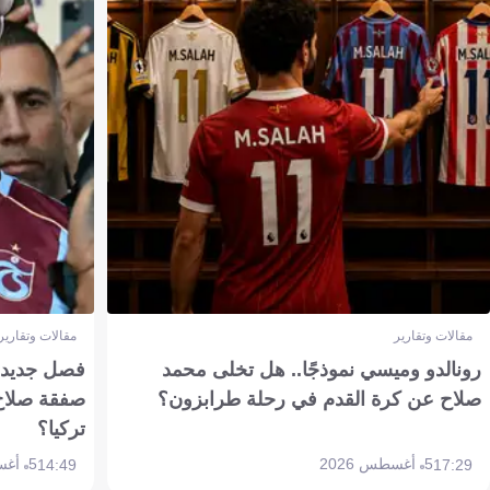
مقالات وتقارير
مقالات وتقارير
رونالدو وميسي نموذجًا.. هل تخلى محمد
فصل جديد بم
صلاح عن كرة القدم في رحلة طرابزون؟
صفقة صلاح
تركيا؟
5 أغسطس 2026
5 أغسطس 2026
14:49
17:29