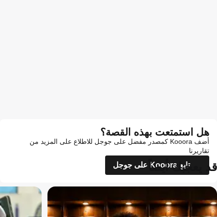
هل استمتعت بهذه القصة؟
أضف Kooora كمصدر مفضل على جوجل للاطلاع على المزيد من
تقاريرنا
قد يعجبك أيضاً
تابع Kooora على جوجل