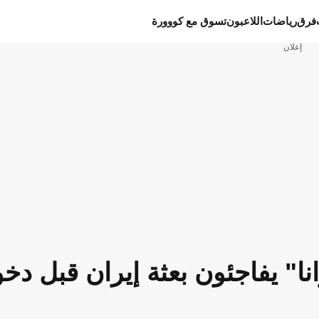
فرق
رياضات
اللاعبون
تسوق مع كووورة
إعلان
نا" يفاجئون بعثة إيران قبل دخ