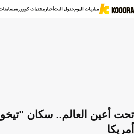
مباريات اليوم
جدول البث
أخبار
منتديات كووورة
مسابقات
تحت أعين العالم.. سكان "تيخوا
أمريكا