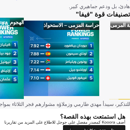
هادئ، بل ودعم جماهيري كبير.
تصنيفات قوة "فيفا"
الهجوم
ة المرمى
حراسة المرمى – الاستحواذ
للتذكير، سيبدأ مهدي طارمي وزملاؤه مشوارهم فجر الثلاثاء بمواجهة
هل استمتعت بهذه القصة؟
أضف Kooora كمصدر مفضل على جوجل للاطلاع على المزيد من تقاريرنا