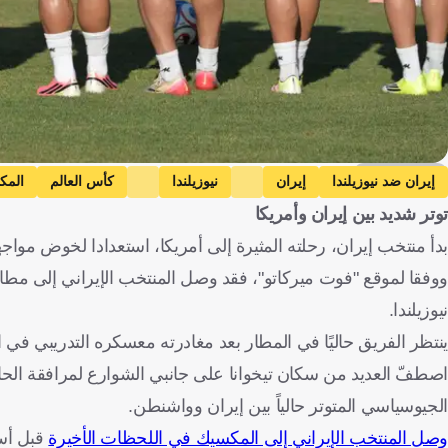
Getty Images
إيران ضد نيوزيلندا
إيران
نيوزيلندا
كأس العالم
المك
توتر شديد بين إيران وأمريكا
الولايات المتحدة الأمريكية ضد أستراليا
الولايات المتحدة الأمريكية
بدأ منتخب إيران، رحلته المثيرة إلى أمريكا، استعدادا لخوض مواجهة 
أستراليا
كرة قدم
ووفقا لموقع "فوت ميركاتو"، فقد وصل المنتخب الإيراني إلى مطا
نيوزيلندا.
ينتظر الفريق حاليًا في المطار بعد مغادرته معسكره التدريبي في 
اصطفّ العديد من سكان تيخوانا على جانبي الشوارع لمرافقة الحافلة ال
الجيوسياسي المتوتر حالياً بين إيران وواشنطن.
وصل المنتخب الإيراني إلى المكسيك في اللحظات الأخيرة
قبل أسب