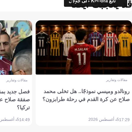
قد يعجبك أيضاً
تابع Kooora على جوجل
مقالات وتقارير
مقالات وتقارير
رونالدو وميسي نموذجًا.. هل تخلى محمد
فصل جديد بمقاي
صلاح عن كرة القدم في رحلة طرابزون؟
صفقة صلاح عن
تركيا؟
5 أغسطس 2026
5 أغسطس 2026
14:49
17:29