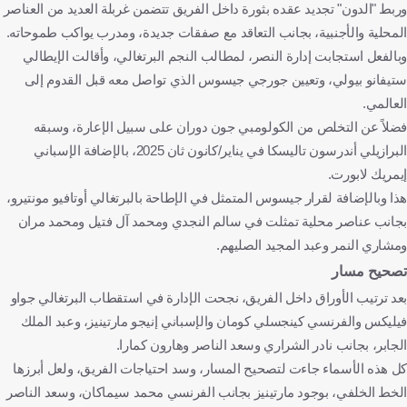
وربط "الدون" تجديد عقده بثورة داخل الفريق تتضمن غربلة العديد من العناصر
المحلية والأجنبية، بجانب التعاقد مع صفقات جديدة، ومدرب يواكب طموحاته.
وبالفعل استجابت إدارة النصر، لمطالب النجم البرتغالي، وأقالت الإيطالي
ستيفانو بيولي، وتعيين جورجي جيسوس الذي تواصل معه قبل القدوم إلى
العالمي.
فضلاً عن التخلص من الكولومبي جون دوران على سبيل الإعارة، وسبقه
البرازيلي أندرسون تاليسكا في يناير/كانون ثان 2025، بالإضافة الإسباني
إيمريك لابورت.
هذا وبالإضافة لقرار جيسوس المتمثل في الإطاحة بالبرتغالي أوتافيو مونتيرو،
بجانب عناصر محلية تمثلت في سالم النجدي ومحمد آل فتيل ومحمد مران
ومشاري النمر وعبد المجيد الصليهم.
تصحيح مسار
بعد ترتيب الأوراق داخل الفريق، نجحت الإدارة في استقطاب البرتغالي جواو
فيليكس والفرنسي كينجسلي كومان والإسباني إنيجو مارتينيز، وعبد الملك
الجابر، بجانب نادر الشراري وسعد الناصر وهارون كمارا.
كل هذه الأسماء جاءت لتصحيح المسار، وسد احتياجات الفريق، ولعل أبرزها
الخط الخلفي، بوجود مارتينيز بجانب الفرنسي محمد سيماكان، وسعد الناصر