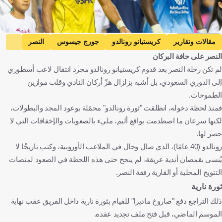
Getty Images
مقالات وتقارير
كريستيانو رونالدو
جورج جيسوس
النصر
النصر على حافة البركان
دوري روشن السعودي
الاتحاد
الهلال
البرتغال
لم تكن رحلة النصر بعد قدوم كريستيانو رونالدو مجرد انتقال لاعب أسطوري
المملكة العربية السعودية
كرة قدم
إلى الدوري السعودي، بل أشبه بزلزال هزّ أركان النادي وقلب موازين
الطموحات.
فمنذ لحظة دخوله، انطلقت "ثورة رونالدو" محمّلة بوعود المجد والبطولات،
لكنها سرعان ما اصطدمت بواقع أليم، مليء بالصعوبات والإخفاقات التي لا
حصر لها.
رونالدو (40 عامًا)، الذي صال وجال في الملاعب الأوروبية، وكتب تاريخًا لا
يُنسى بقمصان أندية عريقة، لم ينجح حتى هذه اللحظة في الصعود لمنصات
التتويج المحلية أو القارية رفقة النصر.
ثورة نارية
ذلك التراجع دفع "صاروخ ماديرا" للقيام بثورة نارية داخل الفريق عقب نهاية
الموسم الماضي، قبل فتح ملف تجديد عقده.