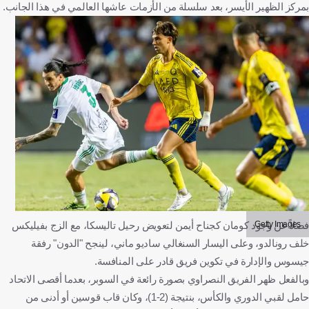
بمركز الظهير الأيسر، بعد سلسلة من الأزمات عاشها العالمي في هذا الجانب.
Getty Images
فضلاً عن وجود كومان كجناح أيمن لتعويض رحيل تاليسكا، مع الزج بفيليكس
خلف رونالدو، وعلى اليسار السنغالي ساديو ماني، لينجح "الدون" رفقة
جيسوس والإدارة في تكوين فريق قادر على المنافسة.
وبالفعل ظهر الفريق النصراوي بصورة رائعة في السوبر، بعدما أقصى الاتحاد
حامل لقبي الدوري والكأس، بنتيجة (2-1)، وكان قاب قوسين أو أدنى من