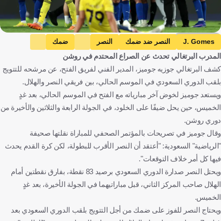
Getty Images
J. Gomes
النصر ضد ضمك
النصر
ضمك
المدرب البرتغالي تحدث عن الصراع المحتدم في روشن
دوري روشن السعودي
الفيحاء ضد الهلال
الفيحاء
كشف البرتغالي جوزيه جوميز، المدير الفني لفريق الفتح، عن مرشحه للتتويج
الهلال
البرتغال
المملكة العربية السعودية
كرة قدم
بلقب الدوري السعودي في الموسم الحالي، بين فريقي النصر والهلال.
ويستعد جوميز لخوض آخر مبارياته مع الفتح في الموسم الحالي، بعد غدٍ
الخميس، حين يحل ضيفًا على الخلود، في الجولة الرابعة والثلاثين والأخيرة من
دوري روشن.
وقال جوميز في تصريحات بالمؤتمر الصحفي للمباراة نقلتها صحيفة
"الرياضية" السعودية: "أعتقد أن النصر الأقرب للبطولة، لكن كرة القدم يحدث
فيها كل أمر خلاف التوقعات".
ويحتل النصر صدارة الدوري السعودي برصيد 83 نقطة، بفارق نقطتين أمام
الهلال صاحب المركز الثاني، قبل مباراتيهما في الجولة الأخيرة، بعد غدٍ
الخميس.
ويحتاج النصر للفوز على ضمك من أجل التتويج بلقب الدوري السعودي بعد