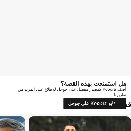
هل استمتعت بهذه القصة؟
أضف Kooora كمصدر مفضل على جوجل للاطلاع على المزيد من
تقاريرنا
قد يعجبك أيضاً
تابع Kooora على جوجل