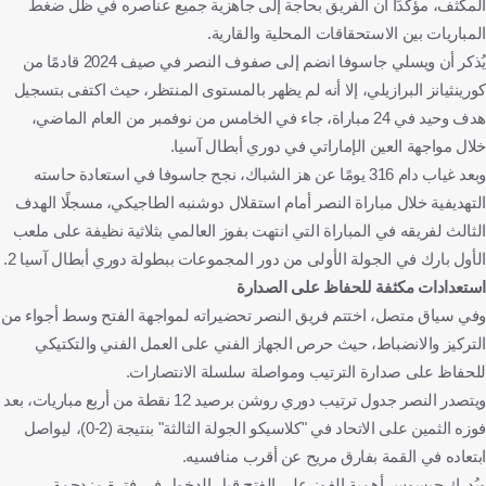
المكثف، مؤكّدًا أن الفريق بحاجة إلى جاهزية جميع عناصره في ظل ضغط
المباريات بين الاستحقاقات المحلية والقارية.
يُذكر أن ويسلي جاسوفا انضم إلى صفوف النصر في صيف 2024 قادمًا من
كورينثيانز البرازيلي، إلا أنه لم يظهر بالمستوى المنتظر، حيث اكتفى بتسجيل
هدف وحيد في 24 مباراة، جاء في الخامس من نوفمبر من العام الماضي،
خلال مواجهة العين الإماراتي في دوري أبطال آسيا.
وبعد غياب دام 316 يومًا عن هز الشباك، نجح جاسوفا في استعادة حاسته
التهديفية خلال مباراة النصر أمام استقلال دوشنبه الطاجيكي، مسجلًا الهدف
الثالث لفريقه في المباراة التي انتهت بفوز العالمي بثلاثية نظيفة على ملعب
الأول بارك في الجولة الأولى من دور المجموعات ببطولة دوري أبطال آسيا 2.
استعدادات مكثفة للحفاظ على الصدارة
وفي سياق متصل، اختتم فريق النصر تحضيراته لمواجهة الفتح وسط أجواء من
التركيز والانضباط، حيث حرص الجهاز الفني على العمل الفني والتكتيكي
للحفاظ على صدارة الترتيب ومواصلة سلسلة الانتصارات.
ويتصدر النصر جدول ترتيب دوري روشن برصيد 12 نقطة من أربع مباريات، بعد
فوزه الثمين على الاتحاد في "كلاسيكو الجولة الثالثة" بنتيجة (2-0)، ليواصل
ابتعاده في القمة بفارق مريح عن أقرب منافسيه.
ويُدرك جيسوس أهمية الفوز على الفتح قبل الدخول في فترة مزدحمة