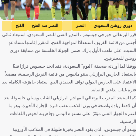
Getty Images
دوري روشن السعودي
النصر
النصر ضد الفتح
الفتح
قرر البرتغالي جورجي جيسوس، المدير الفني للنصر السعودي، استبعاد ثنائي
أحد تحت 17 ضد النصر تحت 17
أحد تحت 17
أجنبي من قائمة الفريق، استعدادًا لمواجهة الفتح، المقرر إقامتها مساء غدٍ
النصر تحت 17
الدوري السعودي الممتاز - تحت 17 سنة
السبت، على ملعب الأول بارك، ضمن الجولة الخامسة من مسابقة دوري
جورج جيسوس
المملكة العربية السعودية
البرتغال
كرة قدم
روشن للمحترفين.
ووفقًا لما أوردته صحيفة "
اليوم
" السعودية، فقد اتخذ جيسوس قرارًا فنيًا
باستبعاد الحارس البرازيلي بينتو ماثيوس من قائمة الفريق الرسمية، مفضلاً
الاعتماد على الحارس الدولي نواف العقيدي الذي استعاد جاهزيته الكاملة بعد
فترة غياب بداعي الإصابة.
كما استبعد المدرب البرتغالي المهاجم البرازيلي الشاب ويسلي جاسوفا، بعد
أن لاحظ زيادة واضحة في وزن اللاعب عقب فترة الإجازة الأخيرة، وهو ما
اعتبره الجهاز الفني مؤثرًا على مستواه البدني وجاهزيته لخوض اللقاءات
الرسمية.
ويبدو أن جيسوس، الذي يقود النصر بخبرة طويلة في الملاعب الأوروبية