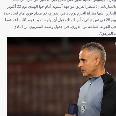
بالمباريات، إذ تنتظر الفريق مواجهة آسيوية أمام جوا الهندي يوم 22 أكتوبر
الجاري، تليها مباراة الحزم يوم 25 في الدوري، ثم صدام قوي أمام اتحاد جدة
يوم 28 في ثمن نهائي كأس الملك، قبل أن يواجه الفيحاء بعد 48 ساعة فقط
في الجولة السابعة من الدوري، في جدول وصفه المقربون من النادي
بـ"المرهق".