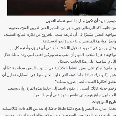
جوميز: نريد أن تكون مباراة النصر نقطة التحول
من جانبه، أكد البرتغالي جوزيه جوميز، المدير الفني لفريق الفتح، صعوبة
مواجهة النصر، مشيرًا إلى أن فريقه يسعى للخروج من دائرة النتائج السلبية،
وجعل مواجهة المتصدر بداية جديدة نحو الاستفاقة.
وقال جوميز في تصريحاته قبل اللقاء: "لا أخشى أي فريق، وأحترم كل من
نواجهه داخل الملعب. المهم أن نلعب بثقة وتركيز ذهني كبير، وقد عملنا خلال
الأيام الماضية على هذا الجانب تحديدًا".
وأضاف: "نركز على بعض النقاط التكتيكية في أسلوب النصر، سواء دفاعيًا أو
هجوميًا، وندرك تمامًا نقاط قوته التي علينا الحذر منها. في المقابل، نحاول أن
نطبق أفكارنا الفنية بأفضل صورة ممكنة".
وختم حديثه قائلًا: "أتمنى أن يكون الحظ إلى جانبنا هذه المرة، وأن يستعيد
المصابون جاهزيتهم حتى ننافس بقوة على أرض النصر".
تاريخ المواجهات
تحمل مباريات النصر والفتح دائمًا طابعًا خاصًا، إذ تعد من اللقاءات الكلاسيكية
في تاريخ دوري المحترفين السعودي. منذ انطلاق نظام الاحتراف في موسم