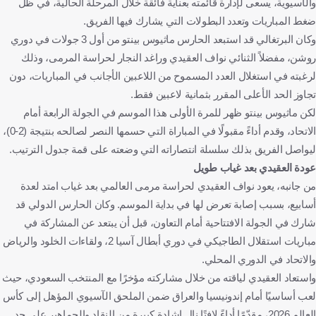
والآسيوية، يسعى لإدارة قائمته بعناية فائقة خلال المرحلة الحالية، في ظل
ضغط المباريات وتعدد البطولات التي يشارك فيها الفريق.
وكان البرتغالي قد استبعد الحارس ماثيوس بينتو من أول 3 جولات في دوري
روشن، مفضلاً الثنائي نواف العقيدي وراغد النجار لحراسة المرمى، وذلك
لرغبته في استغلال العدد المسموح من اللاعبين الأجانب في المباريات، دون
تجاوز الحد الأعلى المقرر بثمانية لاعبين فقط.
لكن ماثيوس بينتو ظهر للمرة الأولى هذا الموسم في الجولة الرابعة أمام
الاتحاد، وقدم أداءً مقبولًا في المباراة التي حسمها النصر لصالحه بنتيجة (2-0)،
ليواصل الفريق بذلك سلسلة انتصاراته التي وضعته على قمة جدول الترتيب.
عودة العقيدي بعد غياب طويل
من جانبه، يعود نواف العقيدي لحراسة مرمى العالمي بعد غياب امتد لعدة
أسابيع، بسبب إصابة تعرض لها في بداية الموسم. وكان الحارس الدولي قد
شارك في الجولة الافتتاحية أمام التعاون، قبل أن يبتعد عن المشاركة في
مباريات استقلال الطاجيكي في دوري أبطال آسيا 2، ولقاءات الخلود والرياض
والاتحاد في الدوري المحلي.
واستعاد العقيدي لياقته من خلال مشاركته مؤخرًا مع المنتخب السعودي، حيث
لعب أساسيًا أمام إندونيسيا والعراق ضمن الملحق الآسيوي المؤهل إلى كأس
العالم 2026، مقدّمًا أداءً لافتًا نال إشادة كبيرة من النقاد والجماهير على حد