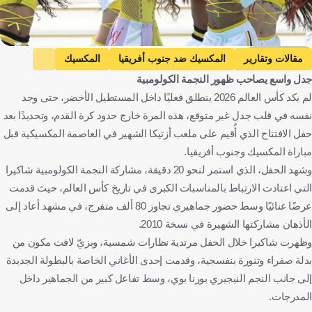
Getty Images
مقالات وتقارير
المكسيك ضد جنوب أفريقيا
المكسيك
جدل واسع يصاحب ظهور النجمة الكولومبية
جنوب أفريقيا
كأس العالم
المكسيك
جنوب أفريقيا
لم يكد كأس العالم 2026 ينطلق فعليًا داخل المستطيل الأخضر، حتى وجد
كرة قدم
نفسه في قلب جدل غير متوقع، هذه المرة خارج حدود كرة القدم، وتحديدًا بعد
حفل الافتتاح الذي أُقيم على ملعب أزتيكا الشهير في العاصمة المكسيكية قبل
مباراة المكسيك وجنوب أفريقيا.
وشهد الحفل، الذي استمر لنحو 20 دقيقة، مشاركة النجمة الكولومبية شاكيرا
التي اعتادت الارتباط بالمناسبات الكبرى في تاريخ كأس العالم، حيث قدمت
عرضًا غنائيًا وسط حضور جماهيري تجاوز 80 ألف متفرج، في مشهد أعاد إلى
الأذهان مشاركتها الشهيرة في نسخة 2010.
وظهرت شاكيرا خلال الحفل مرتدية نظارات شمسية، وبزيّ لافت مكون من
بدلة صفراء وتنورة بنفسجية، وقدمت إحدى الأغاني الخاصة بالبطولة الجديدة
إلى جانب النجم النيجيري بورنا بوي، وسط تفاعل كبير من الجماهير داخل
المدرجات.