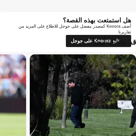
هل استمتعت بهذه القصة؟
أضف Kooora كمصدر مفضل على جوجل للاطلاع على المزيد من
تقاريرنا
قد يعجبك أيضاً
تابع Kooora على جوجل