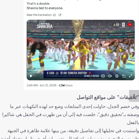
X
"تحقيقات" على مواقع التواصل
وفي خضم الجدل، حاولت إحدى المتابعات وضع حد لهذه التكهنات عبر ما
وصفته بـ"تحقيق دقيق"، خلصت فيه إلى أن من ظهرت في الحفل هي شاكيرا
بالفعل.
واستندت في تحليلها إلى تفاصيل دقيقة، من بينها علامة ظاهرة في الجبهة
ظهرت مع النجمة منذ سنوات، إضافة إلى تفسيرات أخرى مثل استخدام أحذية