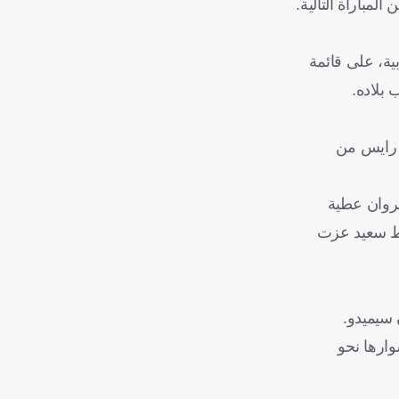
لمباراة التالية.
بًا، منهم 11 يمثلون منتخبات عربية، على قائمة
ن رايس من
روان عطية
سط سعيد عزت
مشوارها نحو