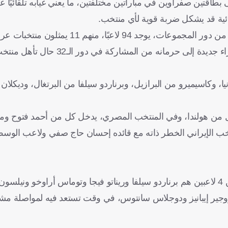
اقتين صفراوين في مباراتين مختلفتين، ما يعني غيابه تلقائيًا عن ا
ائية قد يشكل ضربة قوية لأي منتخب.
" الإسبانية، فقبل الجولة الأخيرة من دور المجموعات، يوجد 94 لاع
انه من المشاركة في دور الـ32 حال تأهل منتخب بلاده.
يا، وكاسيميرو من البرازيل، وبرناردو سيلفا من البرتغال، وديكلا
ل من هولندا، وفي المنتخب المصري، يدخل كل من أحمد فتوح وم
منتخب الإيراني الخطر ذاته مع قائده إحسان حاج صفي ولاعب الو
و.
صر مهمة هي كاسيميرو وروجير إيبانيز ودوجلاس سانتوس، في وقت تستعد فيه لمواصلة 