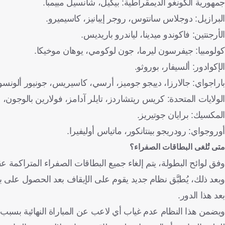
جمهورية الكونغو الديمقراطية: بيكيل، شانسيل مبيمبا.
البرازيل: دوجلاس سانتوس، روجر إيبانيز، كاسيميرو.
الأرجنتين: فاكوندو ميدينا، لياندرو باريديس.
كولومبيا: جيفرسون ليرما، جون لوكومي، يوهان موخيكا.
الإكوادور: ألسيفار، بوروثو.
باراجواي: جالارزا، دييجو جوميز، أرسي، كاسيريس، جونيور ألونسو
الولايات المتحدة: كريس ريتشاردز، تايلر آدامز، فولارين بالوجون، 
المكسيك: برايان جوتيريز.
أوروجواي: رودريجو بينتانكور، ماتياس أوليفيرا.
متى تُلغى البطاقات الصفراء؟
وفق لوائح البطولة، يتم إلغاء جميع البطاقات الصفراء المتراكمة ع
وبعد ذلك، يُطبَّق نظام جديد يقوم على الإيقاف بعد الحصول على ب
بعد هذا الدور.
ويضمن هذا النظام عدم غياب أي لاعب عن المباراة النهائية بسبب 