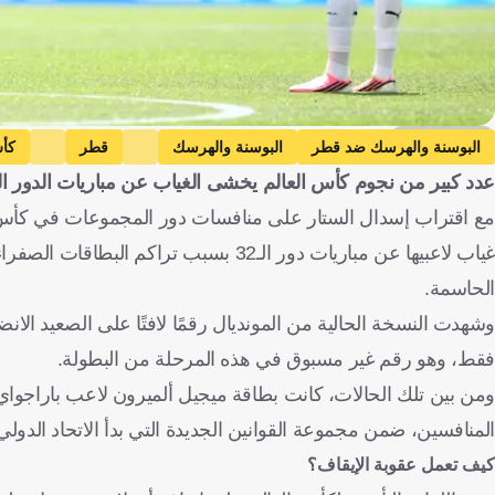
Getty Images
البوسنة والهرسك ضد قطر
البوسنة والهرسك
قطر
كأس
عدد كبير من نجوم كأس العالم يخشى الغياب عن مباريات الدور ال
المغرب
هايتي
الجزائر ضد النمسا
الجزائر
الن
البوسنة والهرسك
قطر
الولايات المتحدة
مصر
إيران
المغر
غياب لاعبيها عن مباريات دور الـ32 بسبب
كرة قدم
الحاسمة.
فقط، وهو رقم غير مسبوق في هذه المرحلة من البطولة.
ومن بين تلك الحالات، كانت بطاقة ميجيل ألميرون لاعب باراجواي
المنافسين، ضمن مجموعة القوانين الجديدة التي بدأ الاتحاد الدولي لكرة القدم (في
كيف تعمل عقوبة الإيقاف؟