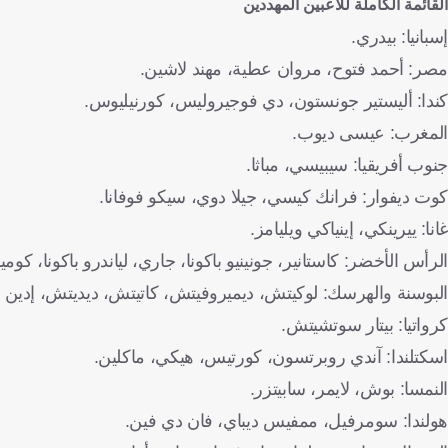
القائمة الكاملة للاعبين المهددين
إسبانيا: بيدري.
مصر: أحمد فتوح، مروان عطية، مهند لاشين.
كندا: أليستير جونستون، دي فوجيروليس، كورنيليوس.
المغرب: عيسى ديوب.
جنوب أفريقيا: سيبيسي، مباثا.
كوت ديفوار: فرانك كيسي، جيلا دوي، سيكو فوفانا.
غانا: ييرينكي، إينياكي ويليامز.
الرأس الأخضر: كاستانير، جونينيو باكونا، جاري، لياندرو باكونا، كوم
البوسنة والهرسك: لوكيتش، ديميروفيتش، كاتيتش، ديديتش، إدين د
كرواتيا: بيتار سوتشيتش.
اسكتلندا: آندي روبرتسون، كورتيس، هيكي، ماكلين.
النمسا: بوش، لايمر، سابيتزر.
هولندا: سومرفيل، ممفيس ديباي، فان دي فين.