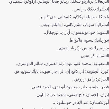
البرتغال: برناردو سيلفا، ريناتو فيجا، توماس أراوخو، سيميدو.
إنجلترا: ديكلان رايس.
بلجيكا: روميلو لوكاكو، كاستاني، دي كويبر.
أستراليا: سوتار، تشيركاتي، إيتاليانو، بوس.
السويد: جودموندسون، أياري، بيرجفال.
نيوزيلندا: سينج، ماكواط.
سويسرا: دينيس زكريا، إلفيدي.
التشيك: كريتشي.
السعودية: محمد كنو، عبد الإله العمري، سالم الدوسري.
كوريا الجنوبية: لي كانج إن، لي جي هيوك، بايك سونج هو.
الجزائر: رامز زروقي.
قطر: جاسم جابر، محمود أبو ندى، أحمد فتحي.
إيران: إحسان حاج صفي، سعيد عزت اللهي.
أوزبكستان: عبد القادر خوسانوف.