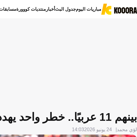
مباريات اليوم
جدول البث
أخبار
منتديات كووورة
مسابقات
بينهم 11 عربيًا.. خطر واحد يهدد 94 لاعبًا في المونديال
لؤي محمد
24 يونيو 2026
14:03