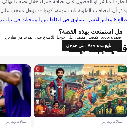
للطرد المباشر أو الحصول على بطاقة حمراء خلال نصف النهائي.
يذكر أن البطاقات الملونة باتت مهمة، كونها قد تؤهل منتخب على 
طالع 8 معايير لكسر التساوي في النقاط بين المنتخبات في نهاية دور المجموعات
هل استمتعت بهذه القصة؟
أضف Kooora كمصدر مفضل على جوجل للاطلاع على المزيد من تقاريرنا
قد يعجبك أيضاً
تابع Kooora على جوجل
مقالات وتقارير
مقالات وتقارير