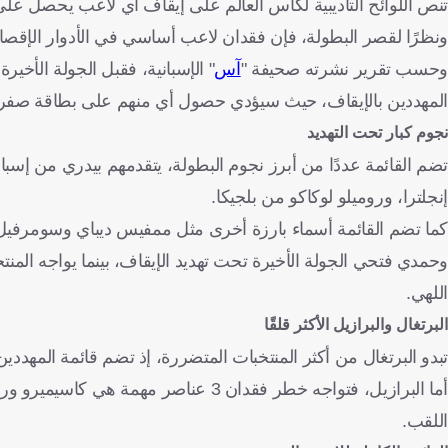
تنص اللوائح التأديبية لكأس العالم على إيقاف أي لاعب يحصل على بط
ونظرًا لقصر البطولة، فإن فقدان لاعب أساسي في الأدوار الإقص
وحسب تقرير نشرته صحيفة "
آس
المهددين بالإيقاف، حيث سيؤدي حصول أي منهم على بطاقة صفراء جديدة إلى حرم
نجوم كبار تحت التهديد
تضم القائمة عددًا من أبرز نجوم البطولة، يتقدمهم بيدري من إسبان
إنجلترا، وروميلو لوكاكو من بلجيكا.
كما تضم القائمة أسماء بارزة أخرى مثل ممفيس ديباي وسومرفي
وحمدي فتحي الجولة الأخيرة تحت تهديد الإيقاف، بينما يواجه ال
اللهي.
البرتغال والبرازيل الأكثر قلقًا
تبدو البرتغال من أكثر المنتخبات المتضررة، إذ تضم قائمة المهددين 4 لاعبين هم برناردو سيلفا وريناتو فيجا وتوماس أراوخو ونيلسون سيميد
أما البرازيل، فتواجه خطر فقدان 3 عنا
اللقب.