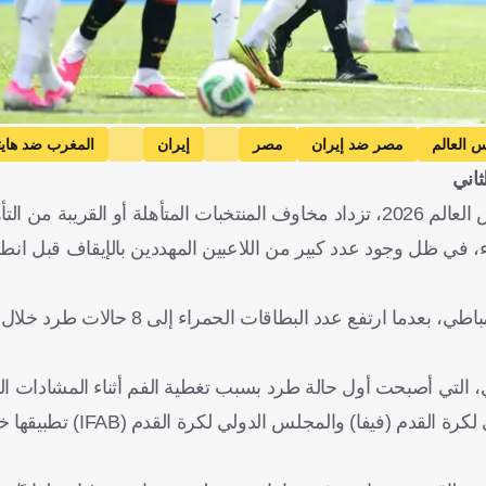
 العالم
مصر ضد إيران
مصر
إيران
المغرب ضد هاي
ثاني
مسا
كاب فيردي ضد السعودية
كاب فيردي
السعودية
مع اقتراب إسدال الستار على منافسات دور المجموعات في كأس العالم 2026، تزداد مخاوف المنتخبات المتأهلة 
ب
هايتي
الجزائر
النمسا
الرأس الأخضر
المملكة العربية الس
 تراكم البطاقات الصفراء، في ظل وجود عدد كبير من اللاعبين المهددين بالإيقاف قبل ا
وشهدت النسخة الحالية من المونديال رقمًا لافتًا على الصعيد الانضباطي، بعدما ارتفع
، التي أصبحت أول حالة طرد بسبب تغطية الفم أثناء المشادات ال
فا) والمجلس الدولي لكرة القدم (IFAB) تطبيقها خلال البطولة.