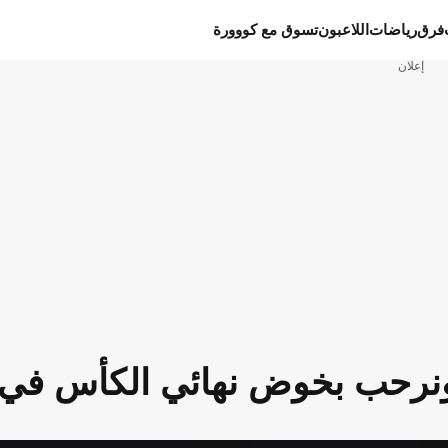
فرق
رياضات
اللاعبون
تسوق مع كووورة
إعلان
ونرحب بخوض نهائي الكأس في ي