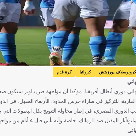
رونوسلاف يورزيتش
كرواتيا
كرة قدم
هائي
نهائي دوري أبطال أفريقيا، مؤكدا أن مواجهة صن داونز ستكون صعبة
قارية، للتركيز في مباراة حرس الحدود، الأربعاء المقبل، في الد
قب الدوري المصري، في إطار محاولة التتويج بكل البطولات التي ي
وأوضح أن بيراميدز اعترض على موعد نهائي كأس مصر، يوم 20 مايو/آ
ائي.