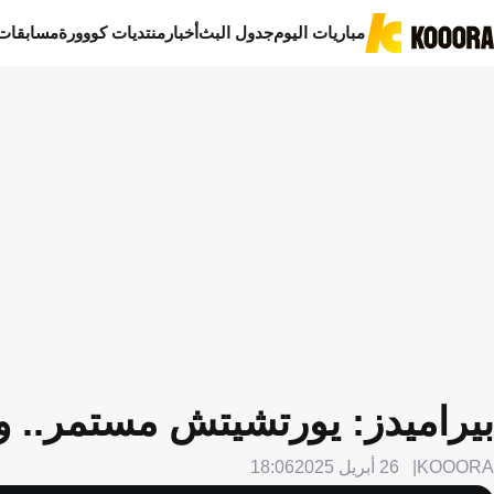
مباريات اليوم
جدول البث
أخبار
منتديات كووورة
مسابقات
بيراميدز: يورتشيتش مستمر.. 
KOOORA
26 أبريل 2025
18:06