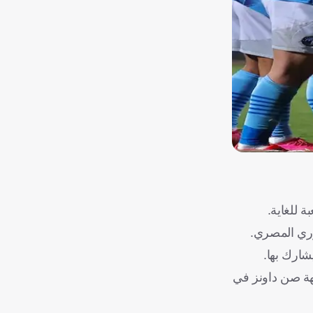
 للغاية.
وري المصري.
شارك بها.
يار المقبل ضد الزمالك، خاصة وأنه يأتي قبل 4 أيام من مواجهة صن داونز في