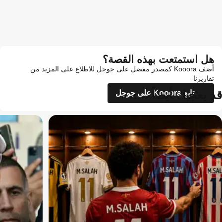
هل استمتعت بهذه القصة؟
أضف Kooora كمصدر مفضل على جوجل للاطلاع على المزيد من
تقاريرنا
قد يعجبك أيضاً
تابع Kooora على جوجل