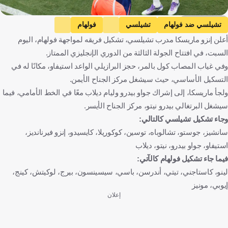
Getty Images
تشيلسي ضد فولهام
تشيلسي
فولهام
أعلن إنزو ماريسكا مدرب تشيلسي، تشكيل فريقه لمواجهة فولهام، اليوم
الدوري الإنجليزي الممتاز
إنجلترا
كرة قدم
السبت، في افتتاح الجولة الثالثة من الدوري الإنجليزي الممتاز.
وفي غياب المصاب كول بالمر، حجز البرازيلي الواعد استيفاو، مكانًا له في
التسكيل الأساسي، حيث سيشغل مركز الجناح الأيمن.
ولجأ ماريسكا، إلى إشراك جواو بيدرو وليام ديلاب معًا في الخط الأمامي، فيما
سيشغل البرتغالي بيدرو نيتو، مركز الجناح الأيسر.
وجاء تشكيل تشيلسي كالتالي:
سانشيز، جوستو، تشالوباه، توسين، كوكوريلا، كايسيدو، إنزو فيرنانديز،
استيفاو، جواو بيدرو، نيتو، ديلاب
فيما جاء تشكيل فولهام كالآتي:
لينو، كاستاجني، تيتي، أندرسن، باسي، سيسينسون، بيرج، لوكيتش، كينج،
إيوبي، مونيز
إعلان