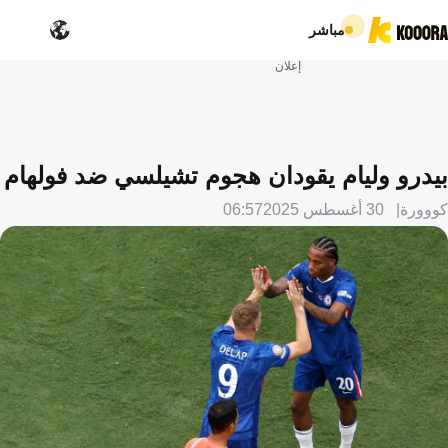
مباشر
إعلان
بيدرو وليام يقودان هجوم تشيلسي ضد فولهام
كووورة
30 أغسطس 2025
06:57