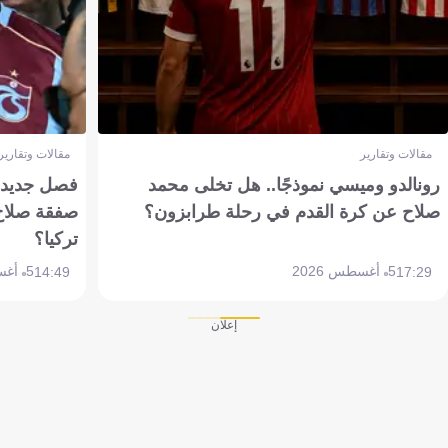
مقالات وتقارير
مقالات وتقارير
رونالدو وميسي نموذجًا.. هل تخلى محمد
فصل جديد بم
صلاح عن كرة القدم في رحلة طرابزون؟
صفقة صلاح
تركيا؟
5 أغسطس 2026
5 أغسطس 2026
14:49
17:29
إعلان