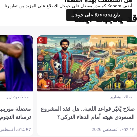
أضف Kooora كمصدر مفضل على جوجل للاطلاع على المزيد من تقاريرنا
قد يعجبك أيضاً
تابع Kooora على جوجل
مقالات وتقارير
مقالات وتقارير
صلاح يُغَيّر قواعد اللعبة.. هل فقد المشروع
معضلة مورينيو 
السعودي هيبته أمام الدهاء التركي؟
ترسانة النجوم 
7 أغسطس 2026
6 أغسطس 2026
14:57
02:19