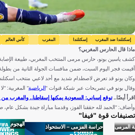
Getty Images
إسكتلندا ضد المغرب
إسكتلندا
المغرب
كأس العالم
ماذا قال الحارس المغربي؟
كشف ياسين بونو، حارس مرمى المنتخب المغربي، طبيعة الإصابة الت
أقيمت فجر اليوم السبت، ضمن منافسات الجولة الثانية من بطولة كأس 
وكان بونو قد تعرض لاصطدام شديد مع أحد لاعبي منتخب اسكتلندا، 
وقال بونو في تصريحات عبر شبكة قنوات "
الرياضية
" المغربية: "ل
اقرأ أيضًا..
توقع إسباني: السعودية يمكنها إسقاطنا.. والمغرب من أ
وأضاف: "الحمد لله حققنا الفوز، وقدمنا مباراة جيدة بشكل عام، صن
تصنيفات قوة "فيفا"
الهجوم
ة المرمى
حراسة المرمى – الاستحواذ