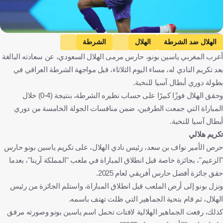
Getty Images
الهلال ضد الشرطة
الهلال
الشرطة
أعرب المغربي ياسين بونو، حارس مرمى الهلال السعودي، عن سعادته البالغة
دوري أبطال آسيا النخبة
ياسين بونو
المملكة العربية السعودية
بعد تكريم النادي له، مساء اليوم الثلاثاء، قبل مواجهة الشرطة العراقي في
العراق
المغرب
كرة قدم
بطولة دوري أبطال آسيا للنخبة.
وحقق الهلال فوزًا كبيرًا على حساب نظيره الشرطة، بنتيجة (4-0) خلال
المباراة التي جمعت الطرفين، ضمن منافسات الجولة الخامسة من دوري
أبطال آسيا للنخبة.
تكريم هلالي
حرص الأمير نواف بن سعد، رئيس نادي الهلال، على تكريم ياسين بونو حارس
"الزعيم"، بجائزة خاصة قبل انطلاق المباراة في ملعب "المملكة آرينا"، بعدما
حقق جائزة أفضل حارس أفريقي لعام 2025.
ونزل بونو إلى أرض الملعب قبل انطلاق المباراة، واستلم الجائزة من رئيس
الهلال، ثم قام بتحية الجماهير التي ظلت تهتف باسمه.
كذلك، رفعت الجماهير الهلالية لافتات تحمل اسم ياسين بونو وصورته مرفق