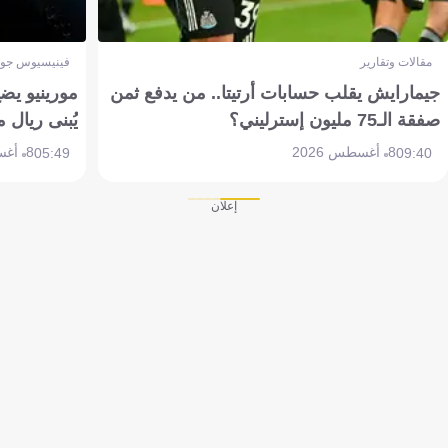
مقالات وتقارير
فينيسيوس جون
جيمارايش يقلب حسابات أرتيتا.. من يدفع ثمن
مورينيو يض
صفقة الـ75 مليون إسترليني؟
يُبنى ريال 
8 أغسطس 2026
8 أغسطس 2026
05:49
09:40
إعلان