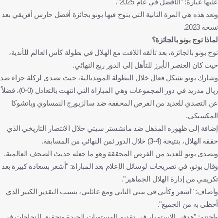
عليها عبارة: "الأفضل في عام 2025".
وتعد هذه هي المرة الثانية التي يتوج فيها بونو بجائزة أفضل حارس أفريقي بعد
نسخة 2023.
لماذا توج بونو بالجائزة؟
توج بونو بالجائزة، بعد تألقه اللافت مع الهلال في بطولة كأس العالم للأندية،
حيث كان العنصر الأبرز للتأهل إلى الدور ربع النهائي.
وشارك بونو بشكل فعال خلال البطولة المونديالية، حيث تصدى لركلة جزاء ضد
ريال مدريد في دور المجموعات وهي المباراة التي انتهت بالتعادل (0-0)، فضلاً
عن التصدي للعديد من الفرص المحققة ضد سالزبورج النمساوي وباتشوكا
المكسيكي.
إضافة إلى ظهوره المذهل ضد مانشستر سيتي خلال الانتصار التاريخي الذي
حققه الهلال، بنتيجة (4-3) خلال الدور ثمن النهائي من المسابقة.
وتصدى بونو للعديد من الفرص المحققة وهو ما جعله حديث الصحف العالمية.
وقال بونو، في تصريحات لوسائل الإعلام بعد المباراة: "أشعر بسعادة كبيرة بعد
تكريمي من إدارة الهلال الجماهير".
وأضاف: "أشعر وكأني في بيتي الثاني ومع عائلتي، بسبب التقدير الكبير الذي
أحظى به من الجميع".
واختتم: "هدفي الاستمرار في تقديم المستويات الجيدة وتحقيق النجاحات في