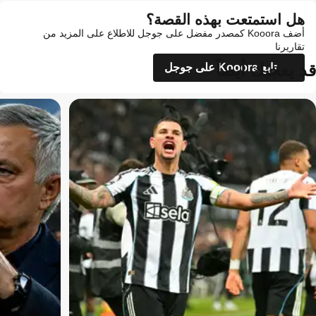
هل استمتعت بهذه القصة؟
أضف Kooora كمصدر مفضل على جوجل للاطلاع على المزيد من
تقاريرنا
قد يعجبك أيضاً
تابع Kooora على جوجل