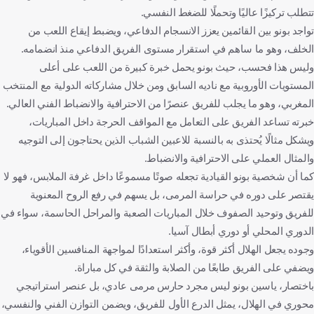
تتطلب تركيزًا عاليًا وتحملًا للضغط النفسي.
تواجد بونو بين القائمين يعزز الانسجام الدفاعي، ويضبط إيقاع اللعب من
الخلف، وهو ما ساهم في استقرار مستوى الفريق الدفاعي منذ انضمامه.
وليس هذا فحسب، حيث بونو يحمل خبرة كبيرة من اللعب على أعلى
المستويات الأوروبية مع ناديه السابق ومن خلال مشاركاته الدولية مع المنتخب
المغربي، وهو ما يجلب للفريق عنصرًا من الاحترافية والانضباط الفني العالي.
خبرته تساعد الفريق على التعامل مع المواقف الحرجة داخل المباريات،
ويشكل مثالًا يُحتذى به بالنسبة للاعبين الشباب الذين يحتاجون إلى التوجيه
والمثال العملي على الاحترافية والانضباط.
كما أن شخصية بونو القيادية تجعله صوتًا مسموعًا داخل غرفة الملابس، فهو لا
يقتصر على دوره في حراسة المرمى، بل يسهم في رفع الروح المعنوية
للفريق وتوحيد الصفوف خلال المباريات الصعبة والمراحل الحاسمة، سواء في
الدوري المحلي أو دوري أبطال آسيا.
وجوده يجعل الهلال أكثر قوة، وأكثر استعدادًا لمواجهة المنافسين الأقوياء،
ويضفي على الفريق طابعًا من الصلابة والثقة في كل مباراة.
باختصار، ياسين بونو ليس مجرد حارس مرمى عادي، بل عنصر استراتيجي
محوري في الهلال، يمثل الدرع الأول للفريق، ويضمن التوازن الفني والنفسي،