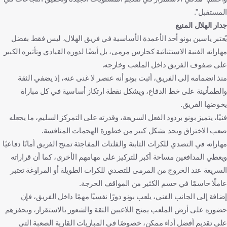
المستقبل".
جدار الهلال المنيع
يُعتبر ياسين بونو أحد الأعمدة الأساسية في فريق الهلال، ليس فقط بفضل
مهاراته الفنية الاستثنائية كحارس مرمى، بل أيضًا لدوره القيادي وتأثيره الكبير
على صفوف الفريق داخل الملعب وخارجه.
منذ انضمامه إلى الفريق، أثبت بونو أنه عنصر لا غنى عنه، إذ يضفي الثقة
والطمأنينة على خط الدفاع، ويشكل نقطة ارتكاز أساسية في كل مباراة
يخوضها الفريق.
فنيًا، يتميز بونو بردود الفعل السريعة، وقدرته على التمركز السليم، ما يجعله
صعب الاختراق ويحد بشكل كبير من خطورة الهجمات المنافسة.
مهاراته في التصدي للكرات الثابتة والفلتات المفاجئة تمنح الفريق أمانًا دفاعيًا
ويعطي المدافعين مساحة أكبر للتركيز على مهامهم الأخرى، كما أن قراراته
السريعة عند الخروج من المرمى للتصدي للكرات الطويلة أو المراوغة تعتبر
عاملًا حاسمًا في حسم الكثير من المواقف الحرجة.
إضافة إلى الجانب الفني، يلعب بونو دورًا نفسيًا مهمًا داخل الفريق، فإن
حضوره على أرض الملعب يمنح اللاعبين الثقة والشعور بالاستقرار، ويحفزهم
على تقديم أفضل أداء ممكن، خصوصًا في المباريات القارية الصعبة التي