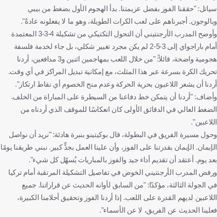
سياتل: "حققنا الفوز بفضل عزيمتنا. بدأ الهجوم الأول بضغط من بيبي
وبالوجون. أجبرناهم على لعب الكرات الطويلة، وهو ما لا يفعلونه عادةً".
وأوضح المدرب الأرجنتيني أن التحول التكتيكي من تشكيلة 4-3-3 المعتمدة
أمام باراجواي إلى 3-5-2 لم يكن مجرد تغيير شكلي، بل جاء لخدمة فلسفة
هجومية واضحة، قائلاً: "من خلال اللعب بمهاجمين اثنين و3 مدافعين، أردنا
تحريك الكرة بسرعة عبر هذا المثلث، مع إمكانية تبديل المراكز في أي وقت.
أردنا أن يشعر اللاعبون بحرية الحركة وعدم منح الخصوم أي نقاط ارتكاز".
وأضاف: "أردنا أن يتمكن خط دفاعنا من السيطرة على المباراة من الخلف.
الضغط العالي في الدقائق الأولى كان انعكاسًا للموقف الذي أردناه من
اللاعبين".
وحول مسيرة الفريق في البطولة، قال بوكيتينو بنبرة هادئة: "نريد أن نواصل
الإيمان. الإيمان بقدرتنا على الفوز، وأن علينا العمل بجدٍّ كبير. نبني طريقنا يومًا
بعد يوم. أعتقد أن تقديم أداء جيد والفوز بالمباريات يُسهّل كل شيء".
ورفض المدرب الأرجنتيني الخوض في تفاصيل التشكيلة المرتقبة أمام تركيا
في الجولة الثالثة، مؤكدًا: "من السابق لأوانه الحديث عن قراراتنا. جميع
اللاعبين لديهم القدرة على اللعب. إذا أردنا الفوز وتحقيق أحلامنا الكبيرة،
فعلينا الحديث عن الفريق، لا عن الأسماء".