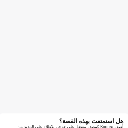
هل استمتعت بهذه القصة؟
أضف Kooora كمصدر مفضل على جوجل للاطلاع على المزيد من