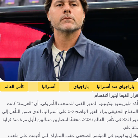
Getty Images
باراجواي ضد أستراليا
باراجواي
أستراليا
كأس العالم
قرار الفيفا ايثير الانقسام
الولايات المتحدة الأمريكية ضد أستراليا
أكد ماوريسيو بوكيتينو، المدير الفني للمنتخب الأمريكي، أن "العزيمة" كانت
الولايات المتحدة الأمريكية
ماوريسيو بوتشيتينو
باراغواي
المفتاح الحقيقي وراء الفوز الواضح 2-0 على أستراليا، الذي ضمن التأهل إلى
أستراليا
الولايات المتحدة
الأرجنتين
كرة قدم
دور الـ32 في كأس العالم 2026، محققًا انتصارين متتاليين لأول مرة منذ قرابة
مئة عام.
وقال بوكيتينو في المؤتمر الصحفي عقب المباراة التي أقيمت على ملعب