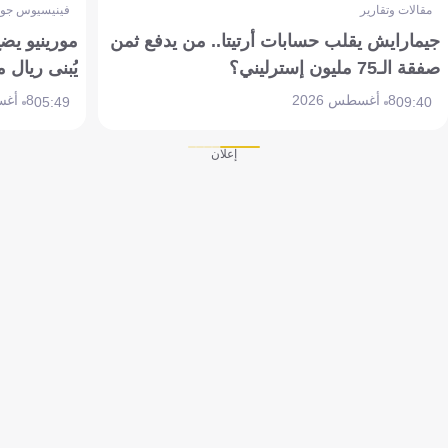
مقالات وتقارير
فينيسيوس جون
جيمارايش يقلب حسابات أرتيتا.. من يدفع ثمن
مورينيو يض
صفقة الـ75 مليون إسترليني؟
يُبنى ريال 
8 أغسطس 2026
8 أغسطس 2026
05:49
09:40
إعلان