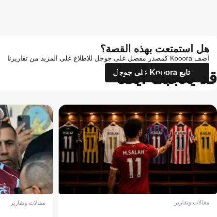
هل استمتعت بهذه القصة؟
أضف Kooora كمصدر مفضل على جوجل للاطلاع على المزيد من تقاريرنا
قد يعجبك أيضاً
تابع Kooora على جوجل
مقالات وتقارير
مقالات وتقارير