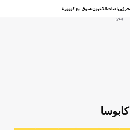
فرق
رياضات
اللاعبون
تسوق مع كووورة
إعلان
كابوسا