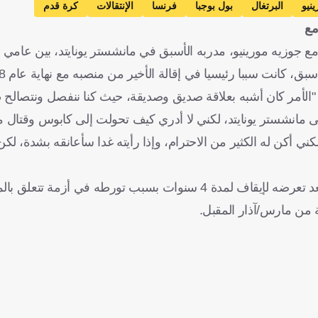
نيو
البرتغال
بول بوجبا
فرنسا
الإنتقالات
كرة قدم
مع
 مورينيو، مدربه الأسبق في مانشستر يونايتد، بين عامي 2016 و2018.
كانت سببا رئيسيا في إقالة الأخير من منصبه مع نهاية عام 2018.
لا: "الأمر كان أشبه بعلاقة صديق وصديقة، حيث كنا ننفصل ونتصالح
ى مانشستر يونايتد، لكني لا أدري كيف تحولت إلى كابوس وقتال 
كني أكن له الكثير من الاحترام، وإذا رأيته غدا سأعانقه بشدة، 
يذكر أن الدولي الفرنسي عاش فترة عصيبة في الأشهر الماضية بعد تعرضه لإيقاف لمدة 4 سنوات بسبب تو