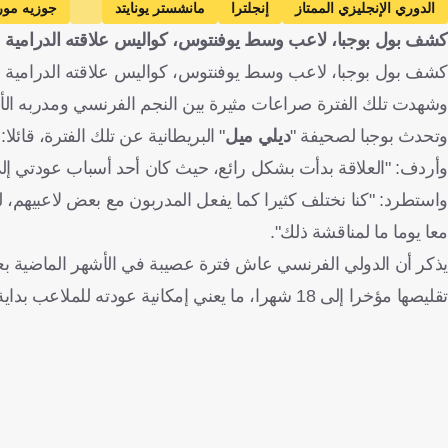
الدوري الإنجليزي الممتاز
إنجلترا
مانشستر يونايتد
جوزيه موري
كشف بول بوجبا، لاعب وسط يوفنتوس، كواليس علاقته الدرامية 
كشف بول بوجبا، لاعب وسط يوفنتوس، كواليس علاقته الدرامية مع جوزيه
وشهدت تلك الفترة صراعات مثيرة بين النجم الفرنسي ومدربه الأسبق، 
وتحدث بوجبا لصحيفة "
ديلي ميل
" البريطانية عن تلك الفترة، قائ
وأردف: "العلاقة بدأت بشكل رائع، حيث كان أحد أسباب عودتي إل
واستطرد: "كنا نختلف كثيرا كما يفعل المدربون مع بعض لاعبيهم، ل
معا يوما ما لمناقشة ذلك".
تقليصها مؤخرا إلى 18 شهرا، ما يعني إمكانية عودته للملاعب بداية من مارس/آذار المقبل.