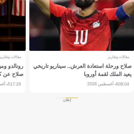
مقالات وتقارير
مقالات وتقارير
صلاح ورحلة استعادة العرش.. سيناريو تاريخي
رونالدو وم
يعيد الملك لقمة أوروبا
صلاح عن ك
6 أغسطس 2026
5 أغسطس 2026
17:29
08:04
إعلان