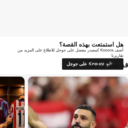
هل استمتعت بهذه القصة؟
أضف Kooora كمصدر مفضل على جوجل للاطلاع على المزيد من
تقاريرنا
قد يعجبك أيضاً
تابع Kooora على جوجل