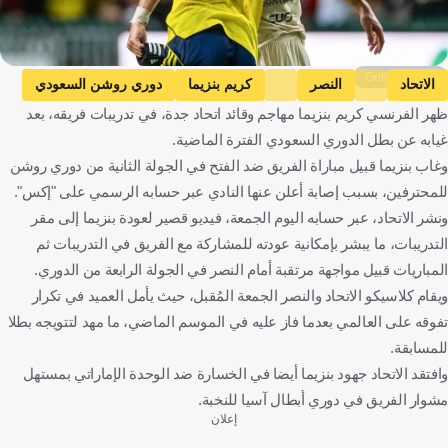
Getty Images
الاتحاد
النصر
كريم بنزيما
دوري روشن السعودي
ظهر الفرنسي كريم بنزيما مهاجم وقائد اتحاد جدة، في تدريبات فريقه، بعد
المملكة العربية السعودية
فرنسا
كرة قدم
غيابه عن بطل الدوري السعودي الفترة الماضية.
وغاب بنزيما قبيل مباراة الفريق ضد الفتح في الجولة الثانية من دوري روشن
للمحترفين، بسبب إصابة أعلن عنها النادي عبر حسابه الرسمي على "إكس".
ونشر الاتحاد، عبر حسابه اليوم الجمعة، فيديو قصير لعودة بنزيما إلى مقر
التدريبات، ما يبشر بإمكانية عودته للمشاركة مع الفريق في التدريبات ثم
المباريات قبيل مواجهة مرتقبة أمام النصر في الجولة الرابعة من الدوري.
ويقام كلاسيكو الاتحاد والنصر الجمعة المُقبل، حيث يأمل العميد في تكرار
تفوقه على العالمي بعدما فاز عليه في الموسم الماضي، ما مهد لتتويجه بطلا
للمسابقة.
وافتقد الاتحاد جهود بنزيما أيضا في الخسارة ضد الوحدة الإماراتي بمستهل
مشوار الفريق في دوري أبطال آسيا للنخبة.
إعلان