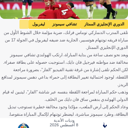
Getty Images
الدوري الإنجليزي الممتاز
تشافي سيمونز
ليفربول
تلقى المدرب الدنماركي توماس فرانك، ضربة مؤلمة خلال الشوط الأول من
توتنهام هوتسبير
إنجلترا
هولندا
كرة قدم
مباراة فريقه توتنهام هوتسبير، الجارية ضد ضيفه ليفربول في الجولة 17 من
الدوري الإنجليزي الممتاز.
وبعد نحو نصف ساعة من بداية المباراة، ارتكب الهولندي تشافي سيمونز
مخالفة ضد مواطنه فيرجيل فان دايك، استوجبت حصوله على بطاقة صفراء.
لكن الحكم تلقى إشارة من غرفة تقنية الفيديو "الفار"، بضرورة مراجعة
اللقطة، لوجود احتمالية تغيير البطاقة إلى حمراء بداعي دهس سيمونز لمدافع
الريدز.
وذهب حكم المباراة لمراجعة اللقطة بنفسه عبر شاشة "الفار"، ليتبين له قيام
الدولي الهولندي بدهس ساق فان دايك من الخلف.
وعاد الحكم إلى أرض الملعب، مؤكدا وجود مخالفة خطيرة تستوجب تبديل
البطاقة، وطرد سيمونز مباشرة، ليضطر توتنهام لإكمال المباراة منقوصا.
وديات الأندية
8 أغسطس 2026