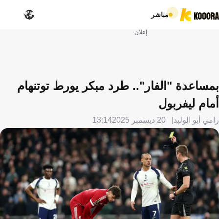
مباشر
إعلان
بمساعدة "الفار".. طرد مبكر يورط توتنهام
أمام ليفربول
رامي أبو الوليد
20 ديسمبر 2025
13:14