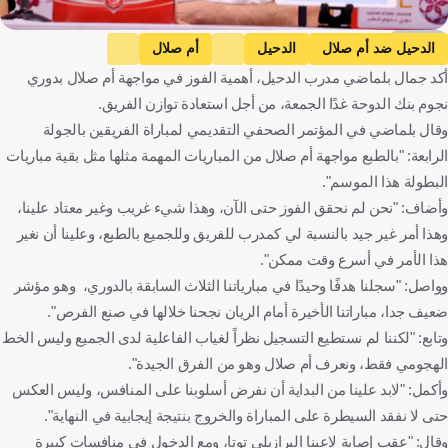
كووورة
الدحيل ضد أم صلال
الدحيل
أم صلال
أكد جمال بلماضي مدرب الدحيل، أهمية الفوز في مواجهة أم صلال بدوري
دوري نجوم بنك الدوحة
جميل بلماضي
باتريس كارتيرون
قطر
نجوم بنك الدوحة غدًا الجمعة، من أجل استعادة توازن الفريق.
الجزائر
فرنسا
كرة قدم
وقال بلماضي في المؤتمر الصحفي التقديمي لمباراة الفريقين بالجولة
الرابعة: "بالطبع مواجهة أم صلال من المباريات المهمة مثلها مثل بقية مباريات
البطولة هذا الموسم".
وأضاف: "نحن لم نحقق الفوز حتى الآن، وهذا شيء غريب وغير معتاد علينا،
وهذا أمر غير جيد بالنسبة لي كمدرب للفريق وللجميع بالطبع، وعلينا أن نغير
هذا الأمر في أسرع وقت ممكن".
وواصل: "سجلنا هدفًا وحيدًا في مبارياتنا الثلاث السابقة بالدوري، وهو مؤشر
ضعيف جدا، مباراتنا الأخيرة أمام الريان نجحنا خلالها في صنع الفرص".
وتابع: "لكننا لم نستطيع التسجيل نظراً لغياب الفاعلية لدى الجميع وليس الخط
الهجومي فقط، ونعرف أم صلال وهو من الفرق الجيدة".
وأكمل: "لابد علينا من البداية أن نفرض أسلوبنا على المنافس، وليس العكس
حتى لا نفقد السيطرة على المباراة والخروج بنتيجة إيجابية في النهاية".
وقال: "عقب إصابة لاعبنا البرازيلي توتا، ومع الدخول في منافسات كبيرة