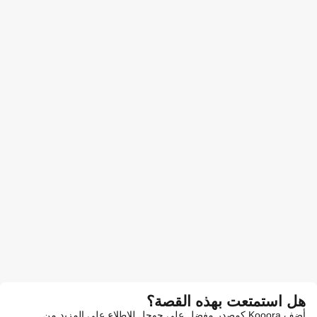
هل استمتعت بهذه القصة؟
أضف Kooora كمصدر مفضل على جوجل للاطلاع على المزيد من