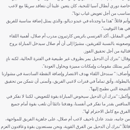
خاصة دوري أبطال آسيا للنخبة، كان يتعين علينا أن نتعاقد سريعًا مع لاعب
مناسب من أجل تعويض غياب توتا".
وأتم قائلاً: "هذا ما وجدناه في عبدو ديالو، والذي يمثل إضافة مناسبة للفريق
في هذا التوقيت".
في المقابل، أكد الفرنسي باتريس كارتيرون مدرب أم صلال، أهمية اللقاء
وصعوبته بالنسبة للفريقين، مشيرًا إلى أن أم صلال سيدخل المباراة بروح
قتالية من أجل تحقيق الفوز.
وقال: "ندرك أن الدحيل يمر بظروف غير طبيعية في الفترة الحالية، لكنه نادٍ
كبير يمتلك مقومات وإمكانات مميزة ويحاول العودة".
وأضاف: " سندخل اللقاء بهدف الانتصار وإضافة النقطة السادسة في مشوارنا
بالبطولة، وأثق تماماً في قدرات لاعبي الفريق، وأتمنى أن نتمكن من تحقيق
النتيجة التي نطمح إليها".
وأكمل: "ندرك أن الدحيل سيخوض المباراة بقوة للتعويض، لكننا لا نفكر في
المنافس بقدر ما نفكر في أنفسنا، وهدفنا دائمًا أن نلعب بقوة أمام جميع
الفرق مع كامل الاحترام لها".
من جانبه، شدد عادل تاحيف لاعب أم صلال، على جاهزية الفريق للمواجهة،
قائلاً: "ندرك أن الدحيل من الفرق القوية، ونحن مستعدون بقوة وعاقدون العزم