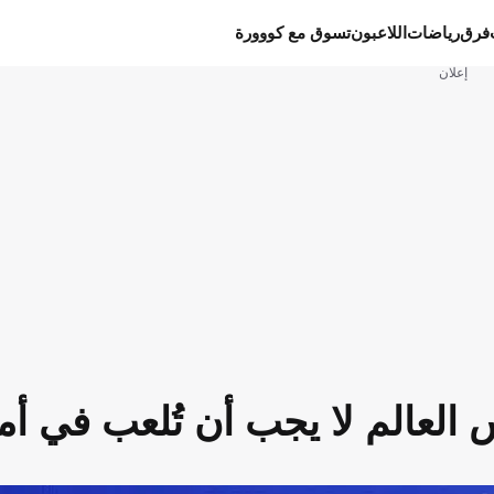
فرق
رياضات
اللاعبون
تسوق مع كووورة
إعلان
س العالم لا يجب أن تُلعب في أم