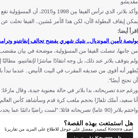
مقديشو.
وأكد بلاتر، الذي ترأس الفيفا 
يمكن إيقاف البطولة الآن، لكن هذا الأمر مُشين.. الفيفا تخلت عن م
اقرأ أيضا:
بوليصة تأمين المونديال.. شيك شهري يفضح تحالف إنفانتينو وترا
من جانبها، تنصلت الفيفا من المسؤولية، موضحة في بيان مقتضب أ
ولم يتوقف بلاتر عند ذلك، بل وجه انتقادًا مباشرًا لإنفانتينو، مطالبً
يُظهر أنه أقوى من صديقه المقرب في البيت الأبيض.. عندما تبدأ 
أن تحتج أيضًا".
ورغم حدة تصريحاته، بدا بلاتر في حالة معنوية جيدة، وقال مازحًا
أنا سعيد، أملك تلفازًا بحجم ملعب كرة قدم وسأشاهد كأس العالم،
واختتم بلاتر (90 عاما) تصريحاته قائلا: "لست راضيًا دائمًا عما يحدث، لكنني لم أعد أملك القدرة على تغيير أي شيء".
هل استمتعت بهذه القصة؟
أضف Kooora كمصدر مفضل على جوجل للاطلاع على المزيد من تقاريرنا