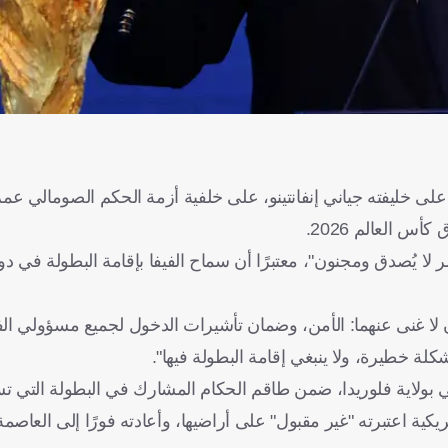
 على خليفته جياني إنفانتينو، على خلفية أزمة الحكم الصومالي عمر
س العالم 2026.
ر لا يُصدق ومجنون"، معتبرًا أن سماح الفيفا بإقامة البطولة في 
لا غنى عنهما: الأمن، وضمان تأشيرات الدخول لجميع مسؤولي الفيف
 خطيرة، ولا ينبغي إقامة البطولة فيها".
بولاية فلوريدا، ضمن طاقم الحكام المشارك في البطولة التي تست
كية اعتبرته "غير مقبول" على أراضيها، وأعادته فورًا إلى العاصمة