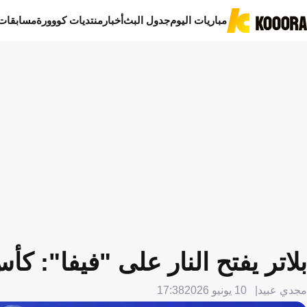
مباريات اليوم
جدول البث
أخبار
منتديات كووورة
مسابقات
بلاتر يفتح النار على "فيفا": كأ
مجدي عبيد
10 يونيو 2026
17:38