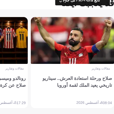
قد يعجبك أيضاً
تابع Kooora على جوجل
مقالات وتقارير
مقالات وتقارير
صلاح ورحلة استعادة العرش.. سيناريو
رونالدو وميسي
تاريخي يعيد الملك لقمة أوروبا
صلاح عن كرة 
6 أغسطس 2026
5 أغسطس 2026
17:29
08:04