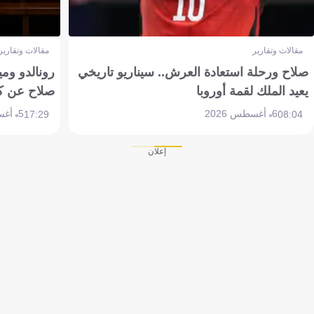
مقالات وتقارير
مقالات وتقارير
صلاح ورحلة استعادة العرش.. سيناريو تاريخي
رونالدو وم
يعيد الملك لقمة أوروبا
صلاح عن ك
6 أغسطس 2026
5 أغسطس 2026
17:29
08:04
إعلان