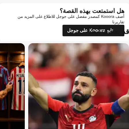
هل استمتعت بهذه القصة؟
أضف Kooora كمصدر مفضل على جوجل للاطلاع على المزيد من
تقاريرنا
قد يعجبك أيضاً
تابع Kooora على جوجل