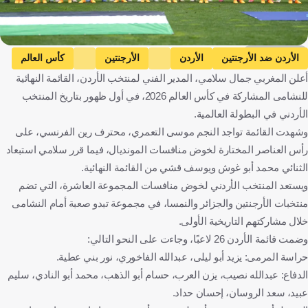
Getty Images
الأردن ضد الأرجنتين
الأردن
الأرجنتين
كأس العالم
أعلن المغربي جمال سلامي، المدير الفني لمنتخب الأردن، القائمة النهائية
كولومبيا ضد الأردن
كولومبيا
المباريات الودية
للنشامى المشاركة في كأس العالم 2026، في أول ظهور بتاريخ المنتخب
النمسا ضد الأردن
النمسا
الأردن ضد الجزائر
الجزائر
الأردني في البطولة العالمية.
موسى التعمري
جمال السلامي
الأردن
الأرجنتين
وشهدت القائمة تواجد النجم موسى التعمري، محترف رين الفرنسي، على
الولايات المتحدة
كولومبيا
النمسا
الجزائر
المغرب
رأس العناصر المختارة لخوض منافسات المونديال، فيما قرر سلامي استبعاد
الثنائي محمد أبو غوش ويوسف قشي من القائمة النهائية.
كرة قدم
ويستعد المنتخب الأردني لخوض منافسات المجموعة العاشرة، التي تضم
منتخبات الأرجنتين والجزائر والنمسا، في مجموعة تبدو صعبة أمام النشامى
خلال مشاركتهم التاريخية الأولى.
وضمت قائمة الأردن 26 لاعبًا، وجاءت على النحو التالي:
حراسة المرمى: يزيد أبو ليلى، عبدالله الفاخوري، نور بني عطية.
الدفاع: عبدالله نصيب، يزن العرب، حسام أبو الذهب، محمد أبو النادي، سليم
عبيد، سعد الروسان، إحسان حداد.