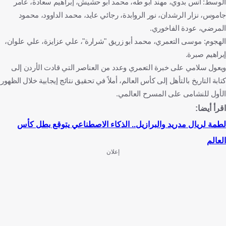
الوسط: أنس بدوي، مهند أبو طه، محمد أبو حشيش، إبراهيم سعادة، عامر
جاموس، نزار الرشدان، نور الروابدة، رجائي عايد، محمد الداوود، محمود
المرضي، عودة الفاخوري.
الهجوم: موسى التعمري، محمد أبو زريق "شرارة"، علي عزايزة، علي علوان،
إبراهيم صبرة.
ويعول سلامي على خبرة التعمري وعدد من العناصر التي قادت الأردن إلى
كتابة التاريخ بالتأهل إلى كأس العالم، أملاً في تحقيق نتائج إيجابية خلال الظهور
الأول للنشامى على المسرح العالمي.
اقرأ أيضا:
لطمة لريال مدريد والبرازيل.. الذكاء الاصطناعي يتوقع بطل كأس
العالم
إعلان