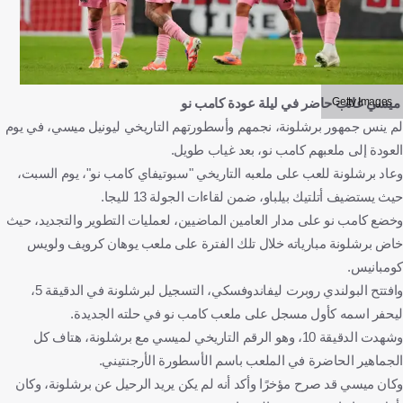
Getty Images
ميسي غائب حاضر في ليلة عودة كامب نو
لم ينس جمهور برشلونة، نجمهم وأسطورتهم التاريخي ليونيل ميسي، في يوم
العودة إلى ملعبهم كامب نو، بعد غياب طويل.
وعاد برشلونة للعب على ملعبه التاريخي "سبوتيفاي كامب نو"، يوم السبت،
حيث يستضيف أتلتيك بيلباو، ضمن لقاءات الجولة 13 لليجا.
وخضع كامب نو على مدار العامين الماضيين، لعمليات التطوير والتجديد، حيث
خاض برشلونة مبارياته خلال تلك الفترة على ملعب يوهان كرويف ولويس
كومبانيس.
وافتتح البولندي روبرت ليفاندوفسكي، التسجيل لبرشلونة في الدقيقة 5،
ليحفر اسمه كأول مسجل على ملعب كامب نو في حلته الجديدة.
وشهدت الدقيقة 10، وهو الرقم التاريخي لميسي مع برشلونة، هتاف كل
الجماهير الحاضرة في الملعب باسم الأسطورة الأرجنتيني.
وكان ميسي قد صرح مؤخرًا وأكد أنه لم يكن يريد الرحيل عن برشلونة، وكان