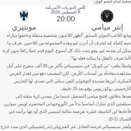
صعبة أمام خصم قوي".
كأس الدوريات الأمريكية
8 أغسطس 2026
20:00
إنتر ميامي
مونتيري
وتابع اللاعب الدولي السابق "أظهر اللاعبون شخصية مذهلة وخاضوا مباراة
شبه كاملة. إنه لشرف أن أدرب ليو وهذه المجموعة من اللاعبين. نعرف ما
يمكن أن يقدمه ليو، وهو يثبت ذلك كل أسبوع. اليوم قدم عملا رائعا بدون كرة،
لأننا نعرف بالفعل ما يمكنه فعله بها".
وامتلأ ملعب "تي كيو إل" في سينسيناتي بأكثر من 26 ألف متفرج على أمل
مشاهدة مفاجأة من أصحاب الأرض، لكن المضيف دفع ثمن إهدار الفرص
المبكرة، أبرزها تسديدة التوجولي كيفن دينكي التي تصدى لها الحارس
الأرجنتيني روكو ريوس نوفو بعد 15 دقيقة.
بعدها بدقائق، افتتح ميامي التسجيل عندما مرّر ميسي كرة متقنة إلى
سيلفيتي الذي شارك أساسيا بدلاً من الأوروجوياني المخضرم لويس سواريز،
فأعادها ابن التاسعة عشرة بعرضية مثالية لميسي الذي أودعها برأسه في
الشباك (1-0).
وأهدر سينسيناتي فرصة التعادل عبر الفنزويلي إندر إتشينيكي الذي سدد خارج