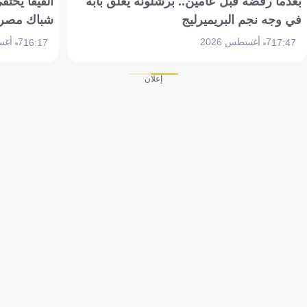
بعدما رفضه قبل عامين.. برشلونة يغلق بابه
الفيفا يحتفي
في وجه نجم البريميرليج
شباك مصر
7 أغسطس 2026
7 أغسطس 2026
16:17
17:47
إعلان