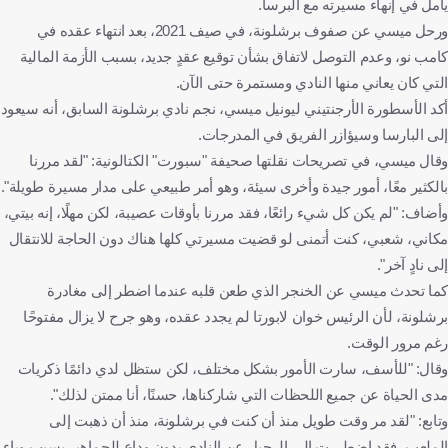
يأمل في إنهاء مسيرته مع البرسا.
ورحل ميسي عن صفوف برشلونة، في صيف 2021، بعد انتهاء عقده في
كامب نو، وعدم التوصل لاتفاق بشأن توقيع عقدٍ جديد، بسبب الأزمة المالية
التي كان يعاني منها النادي ومستمرة حتى الآن.
أكد الأسطورة الأرجنتيني ليونيل ميسي، نجم نادي برشلونة السابق، أنه سيعود
إلى البارسا وسيؤازر الفريق في المدرجات.
وقال ميسي، في تصريحات نقلتها صحيفة "سبورت" الكتالونية: "لقد مررنا
بالكثير معًا، أمور جيدة وأخرى سيئة، وهو أمر طبيعي على مدار مسيرة طويلة".
وأضاف: "لم يكن كل شيء رائعًا، فقد مررنا بأوقات عصيبة، لكن مهلًا، إنه بيتي،
مكاني، شعبي، كنت أتمنى لو قضيت مسيرتي كلها هناك دون الحاجة للانتقال
إلى نادٍ آخر".
كما تحدث ميسي عن الخنجر الذي طعن قلبه عندما اضطر إلى مغادرة
برشلونة، لأن الرئيس خوان لابورتا لم يجدد عقده، وهو جرح لا يزال مفتوحًا
رغم مرور الوقت.
وقال: "للأسف، سارت الأمور بشكل مختلف، لكن ستظل لدي دائمًا ذكريات
مدى الحياة عن جميع اللحظات التي شاركناها، حسنًا، أنا ممتن لذلك".
وتابع: "لقد مر وقت طويل منذ أن كنت في برشلونة، منذ أن ذهبت إلى
الملعب، فقد اضطررت إلى الرحيل عن النادي بدون وداع للجماهير بسبب وباء