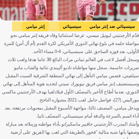
Getty Images
سينسيناتي ضد إنتر ميامي
سينسيناتي
إنتر ميامي
قدّم الأرجنتيني ليونيل ميسي، عرضا استثنائيا وقاد فريقه إنتر ميامي نحو
الدوري الأمريكي
ليونيل ميسي
كرة قدم
مواصلة حلمه في بلوغ نهائي الدوري الأمريكي لكرة القدم (أم أل أس) للمرة
الأولى، بعد فوزه الساحق على سينسيناتي، 4-0 مساء الأحد.
وسجل أفضل لاعب في العالم ثماني مرات البالغ 38 عاما هدفا ولعب ثلاث
تمريرات حاسمة، سجل منها مواطناه تاديو ألييندي ثنائية والشاب ماتيو
سيلفيتي، فضمن ميامي التأهل إلى نهائي المنطقة الشرقية السبت المقبل.
وسيستضيف إنتر ميامي فريق نيويورك سيتي لتحديد هوية المتأهل إلى نهائي
الدوري، بعدما أطاح الأخير بالمصنّف الأول فيلادلفيا بهدف الأرجنتيني ماكسي
موراليس (27)، فواصل حامل لقب 2021 مشواره الناجح.
ويدخل ميامي، المصنف ثالثا، مواجهة الأسبوع المقبل بمعنويات مرتفعة، بعد
أداء اتسم بالسرعة والدقة أمام سينسيناتي، المصنّف ثانيا.
وأشاد المدرب الأرجنتيني خافيير ماسكيرانو بأداء مواطنه وزملائه بعد مباراة
وصفها بأنها شبه مثالية "فخور بالطريقة التي لعب بها الفريق على أرضية