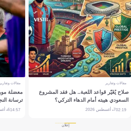
مقالات وتقارير
مقالات وتقارير
صلاح يُغَيّر قواعد اللعبة.. هل فقد المشروع
معضلة مورين
السعودي هيبته أمام الدهاء التركي؟
ترسانة النج
7 أغسطس 2026
6 أغسطس 2026
14:57
02:19
إعلان