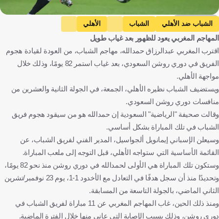
Getty Images
الشباب ضد الأهلي
الشباب
الأهلي
المهاجم المغربي يعود للظهور بعد غياب طويل
دوري روشن السعودي
عبد الرزاق حمد الله
اقترب المغربي عبدالرزاق حمدالله، مهاجم الشباب، من العودة لقيادة هجوم
المملكة العربية السعودية
المغرب
كرة قدم
الفريق في دوري روشن السعودي، بعد غياب استمر 82 يومًا، وذلك خلال
مواجهة الأهلي.
ويستضيف الشباب نظيره الأهلي، الجمعة، في الجولة الثانية والعشرين من
منافسات دوري روشن السعودي.
وقالت صحيفة "الرياضية" السعودية إن حمدالله هو من سيقود هجوم فريق
الشباب في تلك المباراة بشكل أساسي.
وسيعلن الإسباني إيمانويل ألجواسيل، المدير الفني لفريق الشباب، عن
القائمة الأساسية التي ستواجه الأهلي، قبل التوجه إلى ملعب المباراة.
وستكون تلك المباراة هي الأولى لحمدالله في دوري روشن منذ نحو 82 يومًا،
وتحديدًا منذ أن سجل هدفًا في التعادل مع الأخدود 1-1، يوم 23 نوفمبر/تشرين
الثاني الماضي، بالجولة التاسعة من المسابقة.
ومنذ ذلك الحين، غاب المهاجم المغربي عن 11 مباراة لفريق الشباب في
دوري روشن، وذلك بسبب الإصابة التي عانى منها خلال الفترة الماضية.