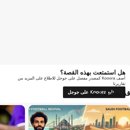
هل استمتعت بهذه القصة؟
أضف Kooora كمصدر مفضل على جوجل للاطلاع على المزيد من
تقاريرنا
قد يعجبك أيضاً
تابع Kooora على جوجل