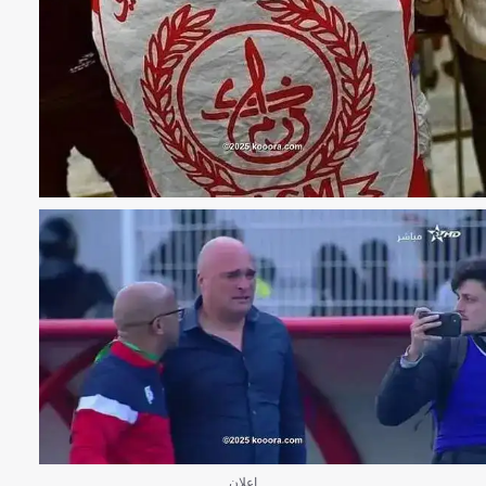
إعلان