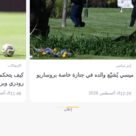
إنتر ميامي
الإنتقالات
ميسي يُشيّع والده في جنازة خاصة بروساريو
كيف يتحكم 
رودري وبر
9 أغسطس 2026
9 أغسطس 2026
11:48
12:29
إعلان