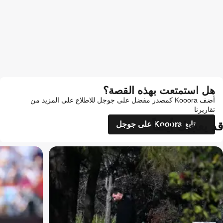
هل استمتعت بهذه القصة؟
أضف Kooora كمصدر مفضل على جوجل للاطلاع على المزيد من
تقاريرنا
قد يعجبك أيضاً
تابع Kooora على جوجل