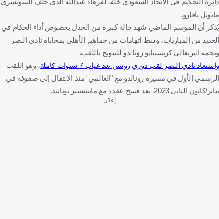
دائرة التحكيم في الاتحاد السعودي خلفًا لفرهاد عبدالله الذي خلف السويسري
مانويل نافارو.
يُذكر أن الموسم الماضي شهد حالة كبيرة من الجدل بخصوص أداء الحكام في
العديد من المباريات، وسط اتهامات من جماهير الأهلي بمحاباة نادي النصر
ونجمه البرتغالي كريستيانو رونالدو للتتويج باللقب.
واستعاد نادي النصر لقب دوري روشن بعد غياب 7 سنوات كاملة
، وهو اللقب
الرسمي الأول في مسيرة رونالدو مع "العالمي" منذ الانتقال إلى صفوفه في
يناير/كانون الثاني 2023، بعد فسخ عقده مع مانشستر يونايتد.
إعلان