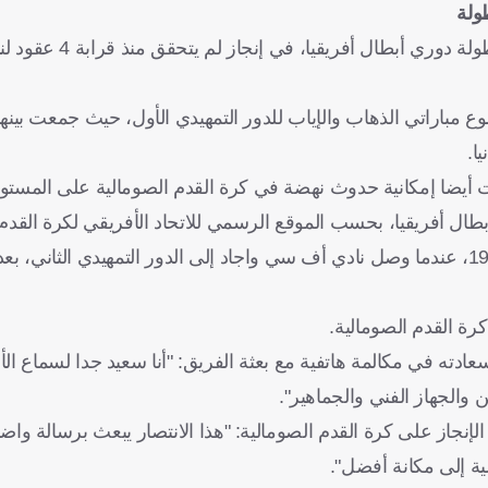
طولة
حقق ديكاداها الصومالي، تأهلا تاريخيا إلى الدور ال
 فوزه على أرتا سولار الجيبوتي بنتيجة 5 /4 في مجموع مباراتي الذهاب والإياب للدور التمهيدي الأول، حيث جم
ا.
أيضا إمكانية حدوث نهضة في كرة القدم الصومالية على المستوى
كانت آخر مرة تأهل فيها فريق صومالي إلى هذا الدور في عام 1988، عندما وصل نادي أف سي واجاد إلى الدور التمهيدي ا
رة القدم الصومالية.
ته في مكالمة هاتفية مع بعثة الفريق: "أنا سعيد جدا لسماع الأخب
بين والجهاز الفني والجماهير".
الإنجاز على كرة القدم الصومالية: "هذا الانتصار يبعث برسالة واض
ية إلى مكانة أفضل".