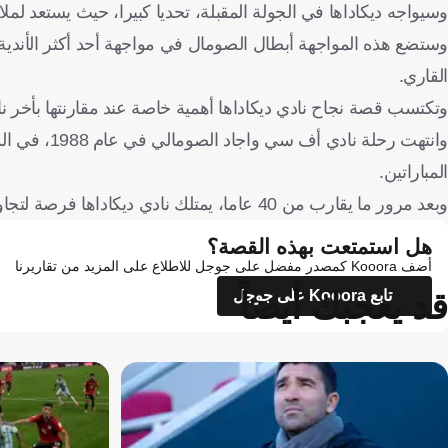
وسيواجه ديكاداها في الجولة المقبلة، تحديا كبيرا، حيث يستعد لملا
وستضع هذه المواجهة أبطال الصومال في مواجهة أحد أكثر الأندية 
القاري.
وتكتسب قصة نجاح نادي ديكاداها أهمية خاصة عند مقارنتها بأخر ن
المباراتين.
وبعد مرور ما يقارب من 40 عاما، يمتلك نادي ديكاداها فرصة لتجاوز هذه المرحلة، والوصول إلى دور المجموعات في دوري أبطال أفريقيا.
هل استمتعت بهذه القصة؟
أضف Kooora كمصدر مفضل على جوجل للاطلاع على المزيد من تقاريرنا
قد يعجبك أيضاً
تابع Kooora على جوجل