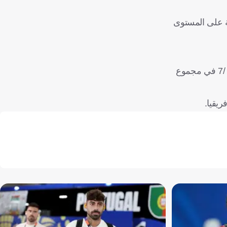
ية على المستوى
وانتهت رحلة نادي أف سي واجاد الصومالي في عام 1988، في الدور التمهيدي الثاني على يد نادي الهلال السوداني، بهزيمة بنتيجة 1 /7 في مجموع