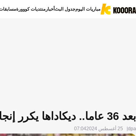
مباريات اليوم
جدول البث
أخبار
منتديات كووورة
مسابقات
بعد 36 عاما.. ديكاداها يكرر إنجازا صوماليا تاريخيا
dpa
25 أغسطس 2024
07:04