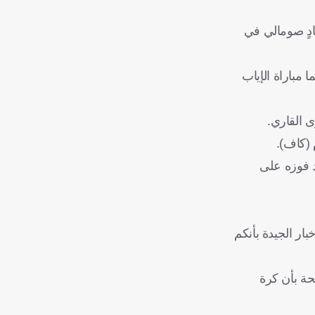
تمهيدي الثاني ببطولة دوري أبطال أفريقيا، في إنجاز لم يتحقق منذ قرابة 4 عقود لنادٍ صومالي في
عت بينهما مباراة الإياب
 القاري.
لثاني، بعد فوزه على
ار الجيدة بأنكم
حة بأن كرة