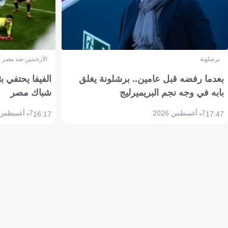
برشلونة
الأرجنتين ضد مصر
بعدما رفضه قبل عامين.. برشلونة يغلق
الفيفا يحتفي بث
بابه في وجه نجم البريميرليج
شباك مصر
7 أغسطس 2026
7 أغسطس 2026
16:17
17:47