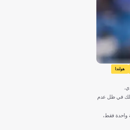
هولندا
ن ذلك في ظل عدم
اد ينافس على بطولة واحدة فقط،