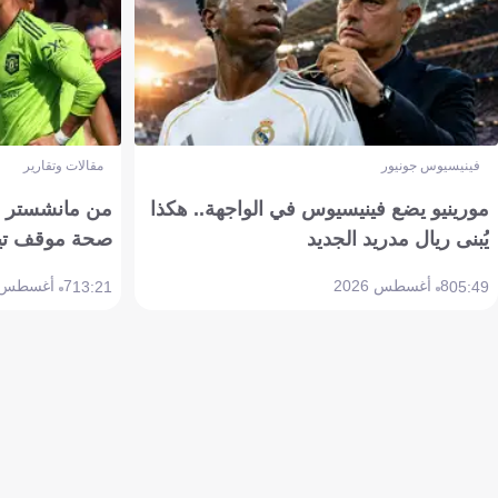
فينيسيوس جونيور
مقالات وتقارير
مورينيو يضع فينيسيوس في الواجهة.. هكذا
من مانشستر إل
يُبنى ريال مدريد الجديد
صحة موقف تين هاج 
8 أغسطس 2026
7 أغسطس 2026
13:21
05:49