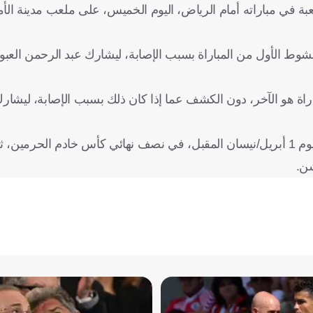
ن تصريحات جيسوس، عاش الاتحاد 45 دقيقة صعبة في مباراته أمام الرياض، اليوم الخميس، على ملعب مدينة
وط الأول من المباراة بسبب الإصابة، ليشارك عبد الرحمن العبود
باراة هو الآخر، دون الكشف عما إذا كان ذلك بسبب الإصابة، ليشارك 
ويخشى الاتحاد، شبح الإصابات قبل مباراته المرتقبة ضد الشباب، يوم 1 أبريل/نيسان المقبل، في نصف نهائي كأس خادم