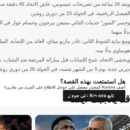
وبعد 24 ساعة م
الفيصل الرياضية، في الجولة 25 من دوري روشن.
وخسر "النمور" خدمات الثنائي ستيفن بيرجوين وحسام عوار في الش
بدلًا منهما.
ومع بداية الشوط الثاني، غادر ماريو ميتاي، العائد من الإصابة، الم
هوساوي بدلًا منه.
ديربي جدة، يوم 5 من الشهر نفسه، في الجولة 26 من دوري روشن.
هل استمتعت بهذه القصة؟
أضف Kooora كمصدر مفضل على جوجل للاطلاع على المزيد من تقاريرنا
قد يعجبك أيضاً
تابع Kooora على جوجل