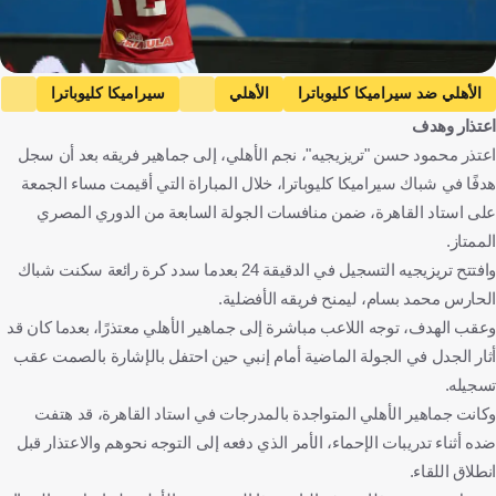
الأهلي ضد سيراميكا كليوباترا
الأهلي
سيراميكا كليوباترا
اعتذار وهدف
الدوري المصري الممتاز
محمود حسن تريزيجيه
مصر
كرة قدم
اعتذر محمود حسن "تريزيجيه"، نجم الأهلي، إلى جماهير فريقه بعد أن سجل
هدفًا في شباك سيراميكا كليوباترا، خلال المباراة التي أقيمت مساء الجمعة
على استاد القاهرة، ضمن منافسات الجولة السابعة من الدوري المصري
الممتاز.
وافتتح تريزيجيه التسجيل في الدقيقة 24 بعدما سدد كرة رائعة سكنت شباك
الحارس محمد بسام، ليمنح فريقه الأفضلية.
وعقب الهدف، توجه اللاعب مباشرة إلى جماهير الأهلي معتذرًا، بعدما كان قد
أثار الجدل في الجولة الماضية أمام إنبي حين احتفل بالإشارة بالصمت عقب
تسجيله.
وكانت جماهير الأهلي المتواجدة بالمدرجات في استاد القاهرة، قد هتفت
ضده أثناء تدريبات الإحماء، الأمر الذي دفعه إلى التوجه نحوهم والاعتذار قبل
انطلاق اللقاء.