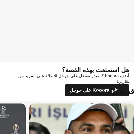
هل استمتعت بهذه القصة؟
أضف Kooora كمصدر مفضل على جوجل للاطلاع على المزيد من
تقاريرنا
قد يعجبك أيضاً
تابع Kooora على جوجل