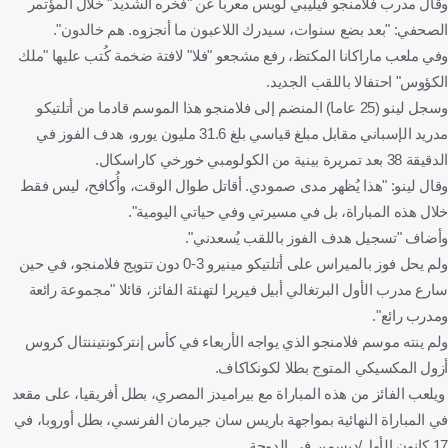
وقال مدرب فلامنجو فيليبي لويس معربا عن "فخره الشديد" خلال المؤتمر
الصحفي: "بعد بضع سنوات، سيدرك اللاعبون ما أنجزوه. هم خالدون".
وفي ملعب ماراكانا المكتظ، رفع مشجعو "فلا" لافتة ضخمة كُتب عليها "ملك
الكؤوس" احتفالا باللقب الجديد.
وسجل لينو (25 عاما) المنضم إلى فلامنجو هذا الموسم قادما من أتلتيكو
مدريد الإسباني مقابل مبلغ قياسي بلغ 31.6 مليون يورو، هدف الفوز في
الدقيقة 38 بعد تمريرة بينية من الكولومبي خورخي كاراسكال.
وقال لينو: "هذا يُظهر مدى صمودي. أقاتل طوال الوقت، وأُكافح، ليس فقط
خلال هذه المباراة، بل في مسيرتي وفي حياتي اليومية".
وأضاف "تسجيل هدف الفوز باللقب يُسعدني".
ولم يحل فوز بالميراس على أتلتيكو مينيرو 3-0 دون تتويج فلامنجو، في حين
سارع مدرب الأول البرتغالي أبيل فيريرا لتهنئة الفائز، قائلا "مجموعة رائعة
ومدرب رائع".
ولم ينته موسم فلامنجو الذي يواجه الأربعاء في كأس إنتركونتيننتال كروس
أزول المكسيكي المتوج بطلا لكونكاكاف.
ويلعب الفائز من هذه المباراة مع بيراميدز المصري، بطل أفريقيا، على مقعد
في المباراة النهائية بمواجهة باريس سان جيرمان الفرنسي، بطل أوروبا، في
17 كانون الأول/ديسمبر في الدوحة.