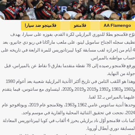
Getty Images
AA Flamengo
فلامنغو
فلامينجو ضد سيارا
توّج فلامنجو بطلا للدوري البرازيلي لكرة القدم، بفوزه على سيارا، بهدف
فلامينجو
سيارا
الدوري البرازيلي
البرازيل
نظيف سجله الجناح سامويل لينو، على ملعب ماراكانا في ريو دي جانيرو، بعد
كرة قدم
4 أيام من إحرازه لقب مسابقة كوبا ليبرتادوريس للمرة الرابعة في تاريخه على
حساب مواطنه بالميراس.
ورفع فلامنجو رصيده إلى 78 نقطة متقدما بفارق 5 نقاط عن بالميراس، قبل
جولة من النهاية.
وهذا هو اللقب الثامن في تاريخ أكثر الأندية البرازيلية شعبية بعد أعوام 1980
و1982 و1983 و1992 و2019 و2019 و2020، ليتساوى مع سانتوس، فيما يتقدم
عليهما بالميراس بـ 12 لقبا.
وحدها أندية سانتوس عامي 1962 و1963، وفلامنجو عام 2019، وبوتافوجو عام
2024، نجحت في تحقيق الثنائية المحلية والقارية في موسم واحد.
كما بات فلامنجو أوّل ناد برازيلي يحرز 4 ألقاب في كوبا ليبرتادوريس المعادلة
لمسابقة دوري أبطال أوروبا.