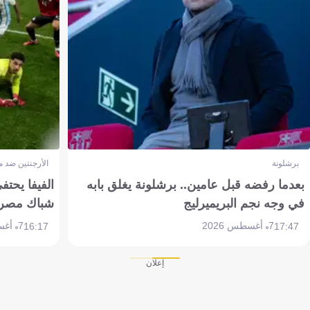
برشلونة
الأرجنتين ضد 
بعدما رفضه قبل عامين.. برشلونة يغلق بابه
الفيفا يحتفي
في وجه نجم البريميرليج
شباك مصر
7 أغسطس 2026
7 أغسطس 2026
16:17
17:47
إعلان