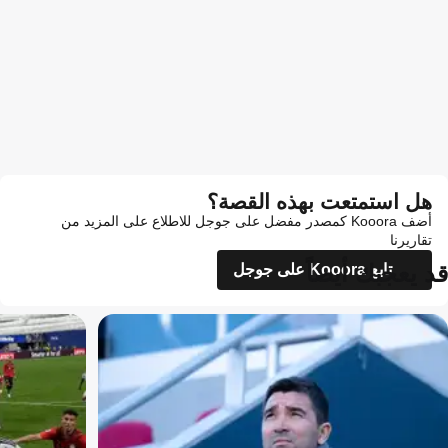
هل استمتعت بهذه القصة؟
أضف Kooora كمصدر مفضل على جوجل للاطلاع على المزيد من
تقاريرنا
قد يعجبك أيضاً
تابع Kooora على جوجل