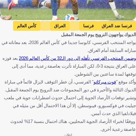
Getty Images
فرنسا ضد العراق
فرنسا
العراق
كأس العالم
الديوك يواجهون النرويج يوم الجمعة المقبل
النرويج ضد فرنسا
النرويج
فرنسا
العراق
يواجه المنتخب الفرنسي، كابوسا جديدا في كأس العالم 2026، بعد معاناته في
الولايات المتحدة
النرويج
كرة قدم
مباراته السابقة أمام العراق.
وضمن المنتخب الفرنسي تأهله إلى دور الـ32 من كأس العالم 2026
بعد فوزه
على العراق بنتيجة 3-0، لكن المباراة تأثرت بعاصفة رعدية، مما أدى إلى
توقفها لمدة ساعتين بين الشوطين.
وأكد موقع "
فوت ميركاتو
" الفرنسي، أن خطر التوقف لايزال قائماً في مباراة
الديوك الثالثة والأخيرة في دور المجموعات ضد النرويج يوم الجمعة المقبل.
وتشير توقعات الأرصاد الجوية إلى احتمال حدوث اضطرابات جوية في ملعب
جيليت في فوكسبورو، فيبوسطن، إلا أن هذا الاحتمال أقل من مثيله في
فيلادلفيا الذي حدث أمس.
ووفقًا لخبراء الأرصاد الجوية المحليين، هناك احتمال بنسبة 17% لحدوث
عاصفة رعدية أخرى.
إعلان