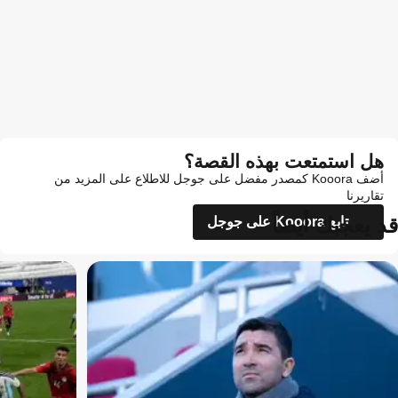
هل استمتعت بهذه القصة؟
أضف Kooora كمصدر مفضل على جوجل للاطلاع على المزيد من
تقاريرنا
قد يعجبك أيضاً
تابع Kooora على جوجل