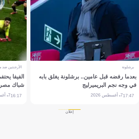
برشلونة
الأرجنتين ضد 
بعدما رفضه قبل عامين.. برشلونة يغلق بابه
الفيفا يحتفي
في وجه نجم البريميرليج
شباك مصر
7 أغسطس 2026
7 أغسطس 2026
16:17
17:47
إعلان