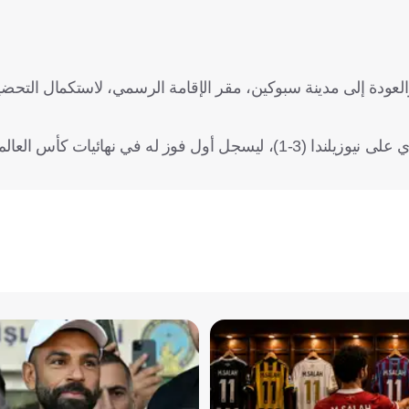
لعودة إلى مدينة سبوكين، مقر الإقامة الرسمي، لاستكمال التحضي
يأتي ذلك في أعقاب الانتصار التاريخي الذي حققه المنتخب المصري على نيوزيلندا (3-1)، ليسجل أول فوز له في نهائي