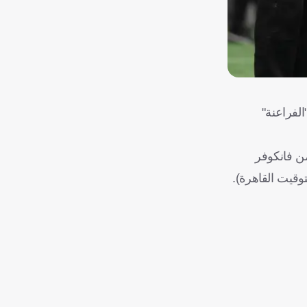
لفراعنة"
ن فانكوفر
توقيت القاهرة).