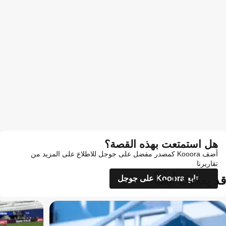
هل استمتعت بهذه القصة؟
أضف Kooora كمصدر مفضل على جوجل للاطلاع على المزيد من
تقاريرنا
قد يعجبك أيضاً
تابع Kooora على جوجل