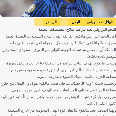
Getty Images
الهلال ضد الرياض
الهلال
الرياض
النجم البرازيلي يعيد للزعيم سلاح التسديدات البعيدة
دوري روشن السعودي
المملكة العربية السعودية
كرة قدم
أعاد النجم البرازيلي مالكوم، لفريقه الهلال سلاح التسديدات البعيدة، بعدما
سجل هدفًا رائعًا في شباك الرياض، خلال المباراة التي أقيمت على ملعب
المملكة آرينا، ضمن منافسات الجولة الأولى من الدوري السعودي للمحترفين
موسم 2025-2026.
وسجل مالكوم الهدف الثاني للزعيم في الدقيقة 45+3، بعدما تلقى تمريرة
بينية متقنة من القائد سالم الدوسري، ليطلق تسديدة صاروخية من حدود
منطقة الجزاء، عانقت شباك الضيوف بطريقة مميزة.
وبحسب شبكة "أوبتا" للإحصائيات، فإن هدف مالكوم هو الأول للهلال من خارج
منطقة الجزاء في مختلف المسابقات، منذ الهدف الذي أحرزه الصربي
سيرجي ميلينكوفيتش سافيتش من ضربة حرة مباشرة أمام الأخدود في يناير/
كانون الثاني الماضي.
وبهذا الهدف، يعيد مالكوم للأذهان قوة الهلال الهجومية من خارج المنطقة،