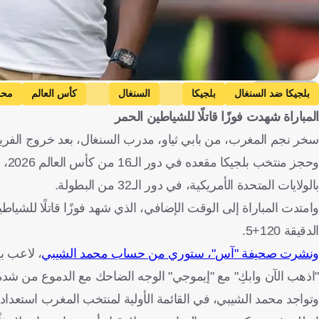
Getty Images
بلجيكا ضد السنغال
بلجيكا
السنغال
كأس العالم
محم
المباراة شهدت فوزًا قاتلًا للشياطين الحمر
سخر نجم المغرب، من بابي ثياو، مدرب السنغال، بعد خروج الفريق الأفريقي من دور الـ32 لبطولة كأس العالم 
بالولايات المتحدة الأمريكية، في دور الـ32 من البطولة.
وامتدت المباراة إلى الوقت الإضافي، الذي شهد فوزًا قاتلًا للش
الدقيقة 120+5.
ونشرت صحيفة "آس"، ستوري من حساب محمد الشيبي
، لاعب ب
"اذهب الآن وابكِ" مع "إيموجي" الوجه الضاحك مع الدموع من شد