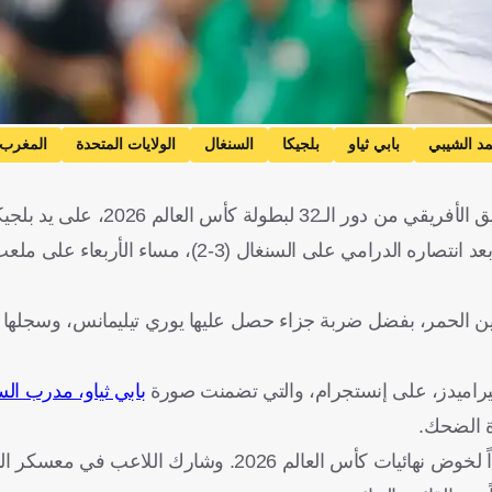
د الشيبي
بابي ثياو
بلجيكا
السنغال
الولايات المتحدة
المغرب
2026، على يد بلجيكا، أمس الأربعاء.
وحجز منتخب بلجيكا مقعده في دور الـ16 من كأس العالم 2026، بعد انتصاره الدرامي على السنغال (3-2)،
ياطين الحمر، بفضل ضربة جزاء حصل عليها يوري تيليمانس، وسجلها
يراميدز، على إنستجرام، والتي تضمنت صورة
بابي ثياو، مدرب ال
ة الضحك.
وتواجد محمد الشيبي، في القائمة الأولية لمنتخب المغرب استعداداً لخوض نهائيات كأس العالم 2026. وش