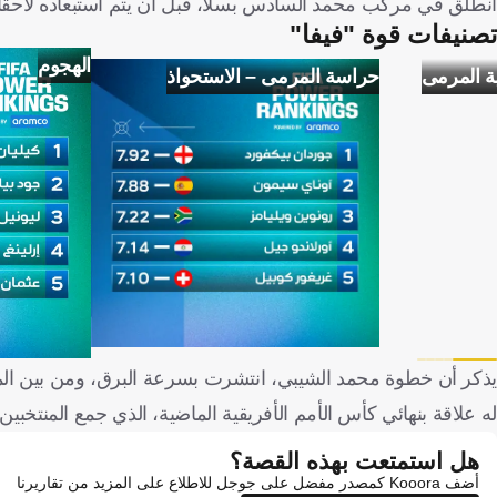
انطلق في مركب محمد السادس بسلا، قبل أن يتم استبعاده لاحقاً من
تصنيفات قوة "فيفا"
الهجوم
ة المرمى
حراسة المرمى – الاستحواذ
يذكر أن خطوة محمد الشيبي، انتشرت بسرعة البرق، ومن بين الم
له علاقة بنهائي كأس الأمم الأفريقية الماضية، الذي جمع المنتخبين.
هل استمتعت بهذه القصة؟
أضف Kooora كمصدر مفضل على جوجل للاطلاع على المزيد من تقاريرنا