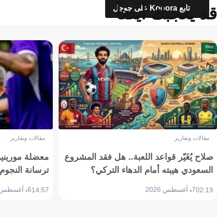
قد يعجبك أيضاً
تابع Kooora على جوجل
مقالات وتقارير
مقالات وتقارير
صلاح يُغَيّر قواعد اللعبة.. هل فقد المشروع
معضلة مورينيو 
السعودي هيبته أمام الدهاء التركي؟
ترسانة النجوم 
7 أغسطس 2026
6 أغسطس 2026
14:57
02:19