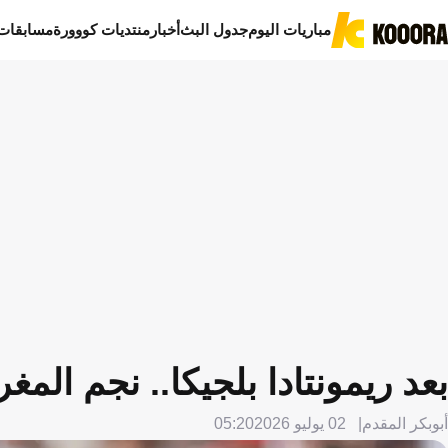
مباريات اليوم
جدول البث
أخبار
منتديات كووورة
مسابقات
بعد ريمونتادا بلجيكا.. نجم ا
أبوبكر المقدم
02 يوليو 2026
05:20