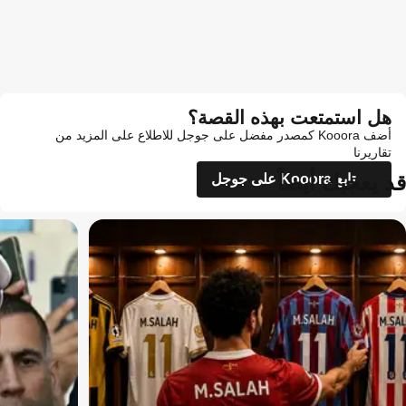
هل استمتعت بهذه القصة؟
أضف Kooora كمصدر مفضل على جوجل للاطلاع على المزيد من
تقاريرنا
قد يعجبك أيضاً
تابع Kooora على جوجل