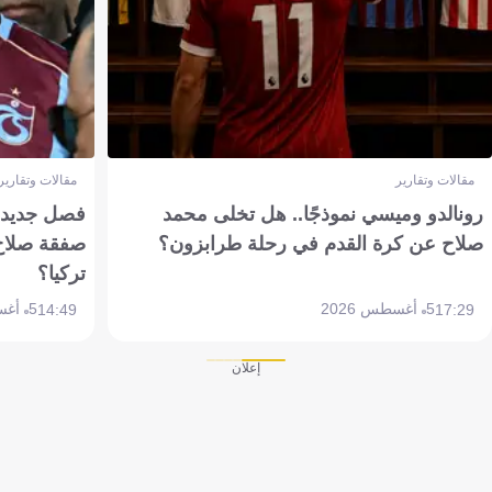
مقالات وتقارير
مقالات وتقارير
رونالدو وميسي نموذجًا.. هل تخلى محمد
فصل جديد بم
صلاح عن كرة القدم في رحلة طرابزون؟
صفقة صلاح
تركيا؟
5 أغسطس 2026
5 أغسطس 2026
14:49
17:29
إعلان