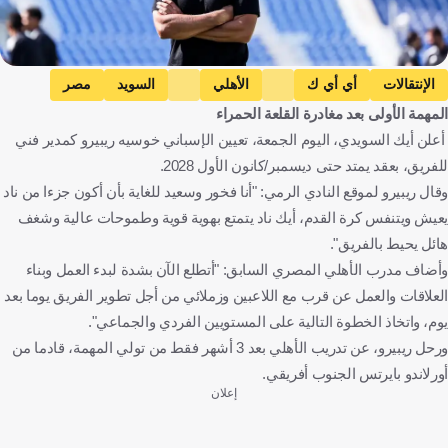
الإنتقالات
أي أي ك
الأهلي
السويد
مصر
المهمة الأولى بعد مغادرة القلعة الحمراء
كرة قدم
أعلن أيك السويدي، اليوم الجمعة، تعيين الإسباني خوسيه ريبيرو كمدير فني
للفريق، بعقد يمتد حتى ديسمبر/كانون الأول 2028.
وقال ريبيرو لموقع النادي الرمي: "أنا فخور وسعيد للغاية بأن أكون جزءا من ناد
يعيش ويتنفس كرة القدم، أيك ناد يتمتع بهوية قوية وطموحات عالية وشغف
هائل يحيط بالفريق".
وأضاف مدرب الأهلي المصري السابق: "أتطلع الآن بشدة لبدء العمل وبناء
العلاقات والعمل عن قرب مع اللاعبين وزملائي من أجل تطوير الفريق يوما بعد
يوم، واتخاذ الخطوة التالية على المستويين الفردي والجماعي".
ورحل ريبيرو، عن تدريب الأهلي بعد 3 أشهر فقط من تولي المهمة، قادما من
أورلاندو بايرتس الجنوب أفريقي.
إعلان