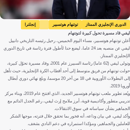
getty
الدوري الإنجليزي الممتاز
توتنهام هوتسبير
إنجلترا
ليفي قاد مسيرة تحول كبيرة لتوتنهام
كرة قدم
أعلن توتنهام هوتسبير، مساء اليوم الخميس، رحيل رئيسه التاريخي دانييل
ليفي عن منصبه بعد 24 عاما، ليضع حدا لأطول فترة رئاسة في تاريخ الدوري
الإنجليزي الممتاز.
وتولى ليفي (62 عاما) رئاسة السبيرز عام 2001، وقاد مسيرة تحوّل كبيرة،
حولت توتنهام من فريق متوسط إلى أحد أقطاب الكرة الإنجليزية، حيث تأهل
إلى البطولات الأوروبية في 18 من آخر 20 موسما، وبلغ نهائي دوري أبطال
أوروبا 2019.
ويُعد تطوير ملعب توتنهام هوتسبير الجديد، الذي افتتح عام 2019، وبناء مركز
تدريبي متطور وأكاديمية قوية، أبرز ملامح إرث ليفي، رغم الجدل الدائم مع
الجماهير بشأن سياساته في سوق الانتقالات.
وأكد ليفي، في بيان وداعه، أنه فخور بما تحقق خلال فترته، موجها الشكر
للعاملين والجماهير، ومؤكدا استمراره في دعم النادي بشغف.