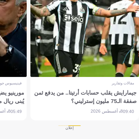
مقالات وتقارير
فينيسيوس جون
جيمارايش يقلب حسابات أرتيتا.. من يدفع ثمن
مورينيو يض
صفقة الـ75 مليون إسترليني؟
يُبنى ريال 
8 أغسطس 2026
8 أغسطس 2026
05:49
09:40
إعلان