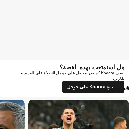
هل استمتعت بهذه القصة؟
أضف Kooora كمصدر مفضل على جوجل للاطلاع على المزيد من
تقاريرنا
قد يعجبك أيضاً
تابع Kooora على جوجل