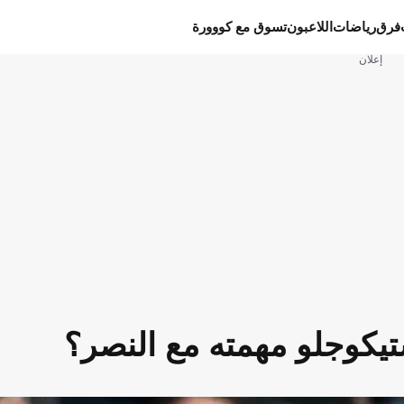
فرق
رياضات
اللاعبون
تسوق مع كووورة
إعلان
وستيكوجلو مهمته مع النصر؟