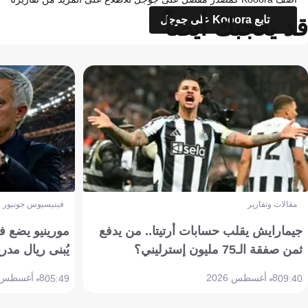
قد يعجبك أيضاً
تابع Kooora على جوجل
مقالات وتقارير
فينيسيوس جونيور
جيمارايش يقلب حسابات أرتيتا.. من يدفع
مورينيو يضع ف
ثمن صفقة الـ75 مليون إسترليني؟
يُبنى ريال مدري
8 أغسطس 2026
8 أغسطس 2026
05:49
09:40