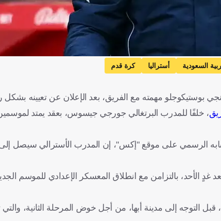
ربية السعودية
أستراليا
كرة قدم
نجي بوستيكوجلو مهمته مع الفريق، بعد الإعلان عن تعيينه بشكل
ريق
، خلفًا للمدرب البرتغالي جورجي جيسوس، بعقد يمتد لموسمين
حسابه الرسمي على موقع "إكس"، إن المدرب الأسترالي سيصل إلى
د غدٍ الأحد، بالتزامن مع انطلاق المعسكر الإعدادي للموسم الجدي
ياض حتى يوم 11 يوليو/تموز الجاري، قبل التوجه إلى مدينة أبها، من أجل خوض المرحلة الثانية