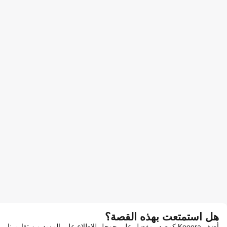
هل استمتعت بهذه القصة؟
أضف Kooora كمصدر مفضل على جوجل للاطلاع على المزيد من تقاريرنا