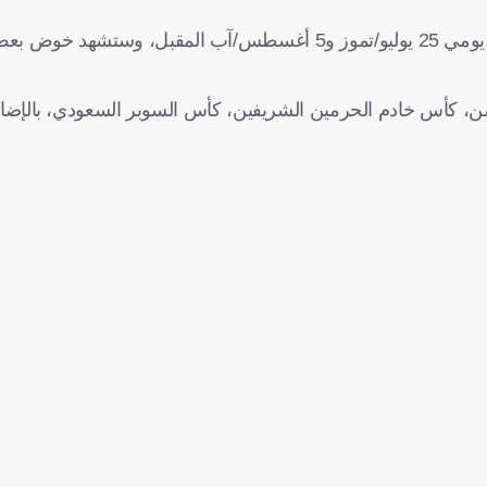
أما المرحلة الثالثة فستكون في مدينة لشبونة البرتغالية، وذلك بين يومي 25 يوليو/تموز و5 أغسطس/آب المقب
هي دوري روشن، كأس خادم الحرمين الشريفين، كأس السوبر السعودي، بالإ