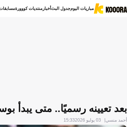
مباريات اليوم
جدول البث
أخبار
منتديات كووورة
مسابقات
بعد تعيينه رسميًا.. متى يبدأ ب
أحمد منسي
03 يوليو 2026
15:33