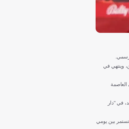
 رسمي.
، وينتهي في
 العاصمة
د، في "دار
، والتي تستمر بين يومي