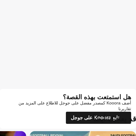
هل استمتعت بهذه القصة؟
أضف Kooora كمصدر مفضل على جوجل للاطلاع على المزيد من
تقاريرنا
قد يعجبك أيضاً
تابع Kooora على جوجل