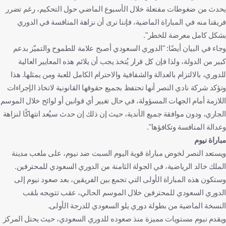
يحدث من ضغوطات مفتعلة خلال الأسبوع الماضي حول التحكيم، رغم تضرر
فريقنا منه في المباراة الماضية، فإننا نرى أن نزاهة المنافسة في الدوري
بشكل كامل معرضة للخطر".
وجاء في البيان أيضًا: "الدوري السعودي أصبح علامة للطموح والتميّز بدعم
كبير من الدولة، ولذا فإن كل قرار يُتخذ يجب أن يلائم هذه المعايير العالية
للدوري، بالالتزام بالعدالة والشفافية والاحترام الكامل للعبة ومن يمثلها. هذا
وتؤكد شركة نادي النصر أنها تحتفظ بجميع حقوقها القانونية لاتخاذ الإجراءات
اللازمة أمام الجهات المسؤولة، في حال تغيير أي قوانين أو لوائح خلال الموسم
الجاري، ودون موافقة جميع الأندية، حيث إن ذلك إن حدث سيُعد انتهاكًا لنزاهة
وعدالة المنافسة وتكافؤها".
مباراة نيوم
ويستعد النصر لخوض مباراة قوية اليوم السبت ضد نيوم، على ملعب مدينة
الملك خالد الرياضية، في الجولة الثامنة من الدوري السعودي للمحترفين.
وستكون هذه المباراة الأولى التي تجمع بين الفريقين، بعد صعود نيوم إلى
الدوري السعودي للمحترفين خلال الموسم الحالي، عقب تتويجه بلقب
النسخة الماضية من بطولة دوري يلو السعودي للدرجة الأولى.
ويقدم نيوم مستويات مميزة منذ صعوده للدوري السعودي، حيث يحتل المركز