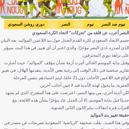
Getty Images
نيوم ضد النصر
نيوم
النصر
دوري روشن السعودي
النصر أعرب عن قلقه من "تحركات" لاتحاد الكرة السعودي
المملكة العربية السعودية
كرة قدم
حسم الاتحاد السعودي لكرة القدم الجدل حول بند اللاعبين المواليد، بعد البيان
الذي أصدره نادي النصر مؤخرًا، والذي اعتبر أن أي تغيير في هذا البند، سيؤثر
على نزاهة دوري المحترفين.
وقبل بداية الموسم الحالي أثيرت أزمة بشأن موقف "المواليد"، حيث أشارت
تقارير صحفية في ذلك الوقت إلى رغبة بعض الأندية، يتقدمها الهلال، في تغيير
لوائح قيد اللاعبين الأجانب دون 21 عامًا، ليتم اعتمادهم بنفس المرحلة
العمرية، ما يخول لهذه الأندية قيد لاعبين أجانب آخرين.
لكن أندية أخرى، من بينها النصر، اعترضت على هذا المقترح، الذي لم يشهد
جديدًا قبل بداية الموسم، إلا أن الجدل عاد مؤخرًا بشأن هذه اللائحة، مع
اقتراب فترة انتقالات يناير/كانون الثاني الشتوية.
حقيقة تغيير بند المواليد
وفي هذا الصدد، نقلت صحيفة "الرياضية" السعودية تصريحات عن مصدر في