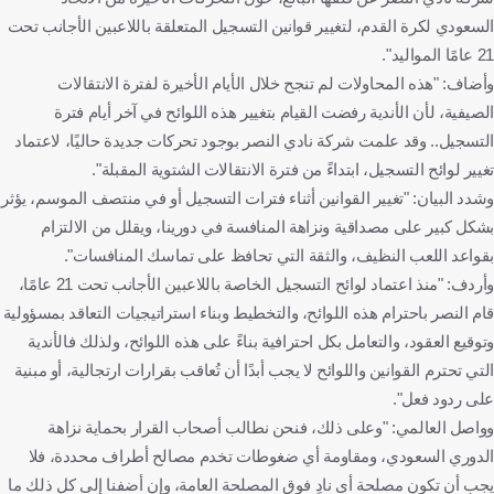
السعودي لكرة القدم، لتغيير قوانين التسجيل المتعلقة باللاعبين الأجانب تحت
21 عامًا المواليد".
وأضاف: "هذه المحاولات لم تنجح خلال الأيام الأخيرة لفترة الانتقالات
الصيفية، لأن الأندية رفضت القيام بتغيير هذه اللوائح في آخر أيام فترة
التسجيل.. وقد علمت شركة نادي النصر بوجود تحركات جديدة حاليًا، لاعتماد
تغيير لوائح التسجيل، ابتداءً من فترة الانتقالات الشتوية المقبلة".
وشدد البيان: "تغيير القوانين أثناء فترات التسجيل أو في منتصف الموسم، يؤثر
بشكل كبير على مصداقية ونزاهة المنافسة في دورينا، ويقلل من الالتزام
بقواعد اللعب النظيف، والثقة التي تحافظ على تماسك المنافسات".
وأردف: "منذ اعتماد لوائح التسجيل الخاصة باللاعبين الأجانب تحت 21 عامًا،
قام النصر باحترام هذه اللوائح، والتخطيط وبناء استراتيجيات التعاقد بمسؤولية
وتوقيع العقود، والتعامل بكل احترافية بناءً على هذه اللوائح، ولذلك فالأندية
التي تحترم القوانين واللوائح لا يجب أبدًا أن تُعاقب بقرارات ارتجالية، أو مبنية
على ردود فعل".
وواصل العالمي: "وعلى ذلك، فنحن نطالب أصحاب القرار بحماية نزاهة
الدوري السعودي، ومقاومة أي ضغوطات تخدم مصالح أطراف محددة، فلا
يجب أن تكون مصلحة أي نادٍ فوق المصلحة العامة، وإن أضفنا إلى كل ذلك ما