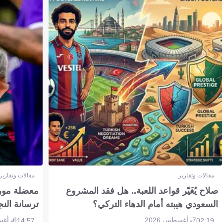
مقالات وتقارير
مقالات وتقارير
صلاح يُغَيّر قواعد اللعبة.. هل فقد المشروع
معضلة مورين
السعودي هيبته أمام الدهاء التركي؟
ترسانة النج
7 أغسطس 2026
6 أغسطس 2026
14:57
02:19