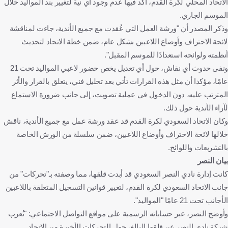
الاتحاد المحلي لكرة القدم، أكد فيها عدم وجود أي نية لتغيير بند المواليد خلال
الموسم الجاري.
وذكر المصدر أن "ورشة العمل التي عُقدت مع جميع الأندية، جاءت لمناقشة
لائحة الاحتراف وأوضاع اللاعبين بشكل عام، ضمن خطة الاتحاد لتحديث
أنظمته ولوائحه استعدادًا للموسم المقبل".
ونفى حدوث أي نقاش، حول أي تعديل يخص حضور لاعبي المواليد تحت 21
عامًا، مؤكدا أن مثل هذه القرارات تأتي بعد تحليل فني، يتعلق بالقرار والأثر
المترتب عليه، دون الدخول في عملية تصويت، إلى جانب ضرورة الاستماع
لآراء الأندية حول ذلك.
وكان الاتحاد السعودي لكرة القدم قد عقد ورشة عمل مع جميع الأندية، ناقش
خلالها لائحة الاحتراف وأوضاع اللاعبين، ضمن سلسلة من الورش الخاصة
بالتشريعات واللوائح.
بيان النصر
كانت إدارة نادي النصر السعودي قد أبدت قلقها، مما وصفته بـ"تحركات" من
جانب الاتحاد السعودي لكرة القدم، لتغيير قوانين التسجيل المتعلقة باللاعبين
الأجانب تحت 21 عامًا "المواليد".
وأوضح النصر، عبر حساباته الرسمية على مواقع التواصل الاجتماعي: "تُعرب
شركة نادي النصر عن قلقها البالغ، حول التحركات الأخيرة من الاتحاد