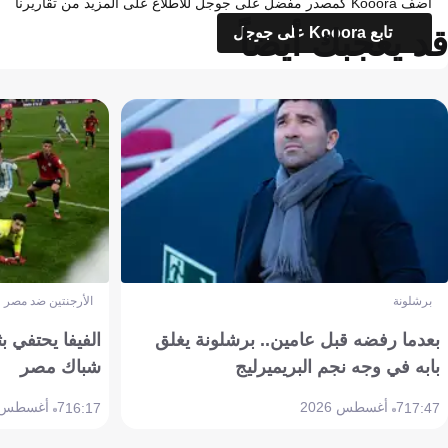
أضف Kooora كمصدر مفضل على جوجل للاطلاع على المزيد من تقاريرنا
قد يعجبك أيضاً
تابع Kooora على جوجل
برشلونة
الأرجنتين ضد مصر
بعدما رفضه قبل عامين.. برشلونة يغلق
الفيفا يحتفي بث
بابه في وجه نجم البريميرليج
شباك مصر
7 أغسطس 2026
7 أغسطس 2026
16:17
17:47