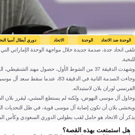
Getty Images
الوحدة ضد الاتحاد
الوحدة
الاتحاد
دوري أبطال آسيا النخ
تلقى اتحاد جدة، صدمة جديدة خلال مواجهة الوحدة الإماراتي التي 
للنخبة.
وشهدت الدقيقة 37 من الشوط الأول، حصول مهند الشنقيطي، الظهير الأيمن للاتحاد على بطاقة حمراء، بعد دهس قدم أحد لاعبي الوحدة.
وجاءت الصدمة الثانية في الدقيقة 83،
الفرنسي لوران بلان لاستبداله.
وحاول آل موسى النهوض، ولكنه لم يستطع المشي، ليقرر بلان الد
ويخشى بلان أن تكون إصابة آل موسى قوية، في ظل التحديات الصع
يذكر أن الاتحاد هو حامل لقب بطولتي الدوري السعودي وكأس الملك
هل استمتعت بهذه القصة؟