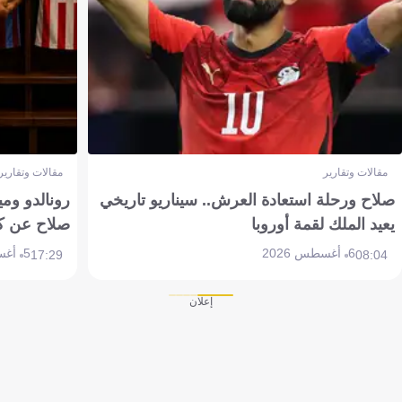
مقالات وتقارير
مقالات وتقارير
صلاح ورحلة استعادة العرش.. سيناريو تاريخي
رونالدو وم
يعيد الملك لقمة أوروبا
صلاح عن ك
6 أغسطس 2026
5 أغسطس 2026
17:29
08:04
إعلان