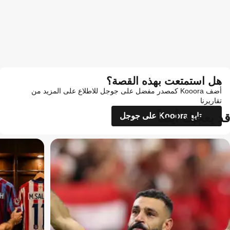
هل استمتعت بهذه القصة؟
أضف Kooora كمصدر مفضل على جوجل للاطلاع على المزيد من
تقاريرنا
قد يعجبك أيضاً
تابع Kooora على جوجل