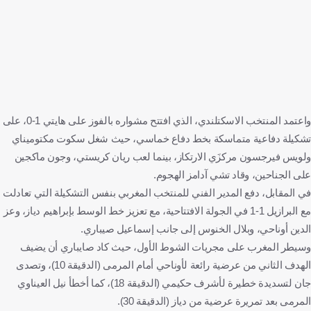
واعتمد المنتخب الاسكتلندي، الذي افتتح مشواره بالفوز على هايتي 1-0، على
تشكيلة دفاعية متماسكة بخط دفاع خماسي، حيث شغل سكوت مكتوميناي
ولويس فيرجسون مركزَي الارتكاز، بينما لعب ريان كريستي، وجون ماكجين
على الجناحين، وقاد تشي آدامز الهجوم.
في المقابل، دفع المدير الفني للمنتخب المغربي بنفس التشكيلة التي تعادلت
مع البرازيل 1-1 في الجولة الافتتاحية، مع تعزيز خط الوسط بإبراهيم دياز، وعز
الدين أوناحي، وبلال الخنوس إلى جانب إسماعيل صيباري.
وسيطر المغرب على مجريات الشوط الأول، حيث كاد صايباري أن يضيف
الهدف الثاني من عرضية رائعة لأوناحي أمام المرمى (الدقيقة 10)، وتصدى
جان لتسديدة خطيرة لأشرف حكيمي (الدقيقة 18)، كما أخطأ نيل العيناوي
المرمى بعد تمريرة عرضية من دياز (الدقيقة 30).