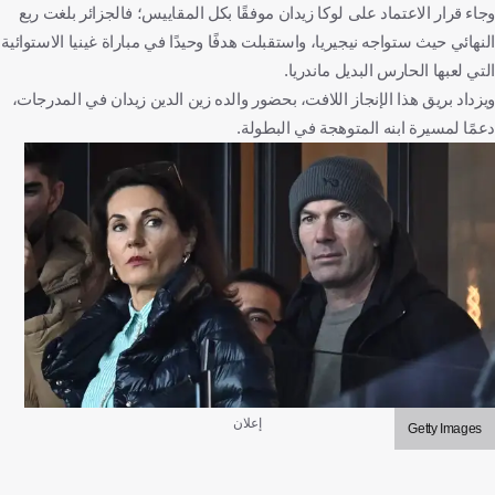
وجاء قرار الاعتماد على لوكا زيدان موفقًا بكل المقاييس؛ فالجزائر بلغت ربع
النهائي حيث ستواجه نيجيريا، واستقبلت هدفًا وحيدًا في مباراة غينيا الاستوائية
التي لعبها الحارس البديل ماندريا.
ويزداد بريق هذا الإنجاز اللافت، بحضور والده زين الدين زيدان في المدرجات،
دعمًا لمسيرة ابنه المتوهجة في البطولة.
إعلان
Getty Images