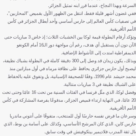
السرعة وبهذا النجاح، عندما قرر ابنه تمثيل الجزائر.
ففي غضون أشهر قليلة فقط، انتقل من الظهور الأول بقميص "المحاربين"،
في تصفيات كأس العالم إلى حارس أساسي وأحد أبطال الجزائر في كأس
الأمم الأفريقية.
وتؤكد أرقام البطولة قيمة لوكا بين الخشبات الثلاث؛ إذ خاض 3 مباريات حتى
الآن دون أن يستقبل أي هدف، رغم أن مواجهة دور الـ16 أمام الكونغو
الديمقراطية امتدت إلى الأشواط الإضافية.
وبذلك، يكون زيدان قد وصل إلى 300 دقيقة كاملة في البطولة بشباك نظيفة،
ليصبح أول حارس جزائري يحافظ على نظافة مرماه في أول مباراتين منذ
محمد حنيشد عام 1996، وفقًا للصحيفة الإسبانية، بل وتفوق عليه بالحفاظ
على الشباك نظيفة في 3 مباريات متتالية.
وفضل لوكا، الذي مثّل فرنسا في الفئات السنية من تحت 16 عامًا وحتى تحت
20 عامًا، في النهاية ارتداء قميص الجزائر، مدفوعًا بفرصة المشاركة في كأس
الأمم الأفريقية.
وسرعان ما فرض نفسه حارسًا أول للمنتخب، متفوقًا على أنتوني ماندريا
حارس كاين، الذي كان المرشح الأساسي، وكذلك على أسامة بن بوط، الذي
نال ثقة المدرب فلاديمير بيتكوفيتش في وقت سابق.