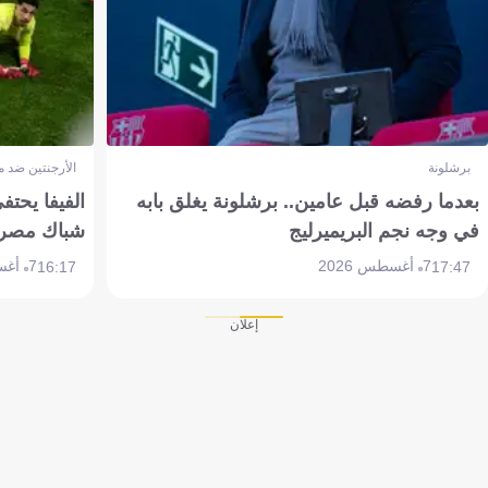
برشلونة
الأرجنتين ضد 
بعدما رفضه قبل عامين.. برشلونة يغلق بابه
الفيفا يحتفي
في وجه نجم البريميرليج
شباك مصر
7 أغسطس 2026
7 أغسطس 2026
16:17
17:47
إعلان