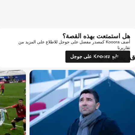
هل استمتعت بهذه القصة؟
أضف Kooora كمصدر مفضل على جوجل للاطلاع على المزيد من
تقاريرنا
قد يعجبك أيضاً
تابع Kooora على جوجل