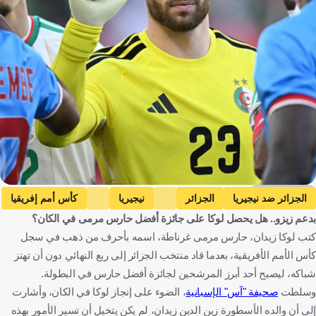
Getty Images
الجزائر ضد نيجيريا
الجزائر
نيجيريا
كأس أمم إفريقيا
بدعم زيزو.. هل يحصل لوكا على جائزة أفضل حارس مرمى في الكان؟
لوكا زيدان
الجزائر
نيجيريا
المغرب
كرة قدم
كتب لوكا زيدان، حارس مرمى غرناطة، اسمه بأحرف من ذهب في سجل
كأس الأمم الأفريقية، بعدما قاد منتخب الجزائر إلى ربع النهائي دون أن تهتز
شباكه، ليصبح أحد أبرز المرشحين لجائزة أفضل حارس في البطولة.
وسلطت
صحيفة "آس" الإسبانية
، الضوء على إنجاز لوكا في الكان، وأشارت
إلى أن والده الأسطورة زين الدين زيدان، لم يكن يتخيل أن تسير الأمور بهذه