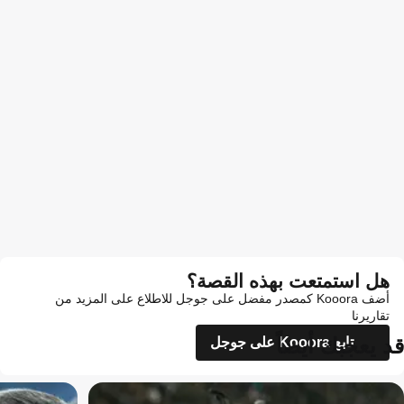
هل استمتعت بهذه القصة؟
أضف Kooora كمصدر مفضل على جوجل للاطلاع على المزيد من
تقاريرنا
قد يعجبك أيضاً
تابع Kooora على جوجل