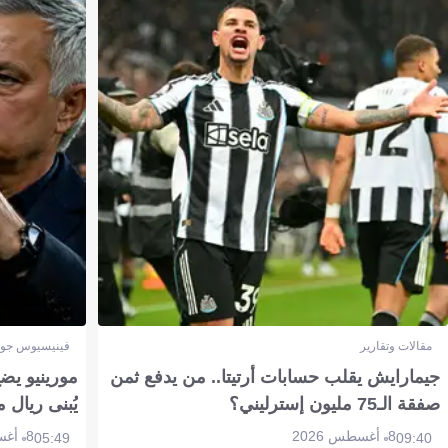
مقالات وتقارير
فينيسيوس جون
جيمارايش يقلب حسابات أرتيتا.. من يدفع ثمن
مورينيو يض
صفقة الـ75 مليون إسترليني؟
يُبنى ريال 
8 أغسطس 2026
8 أغسطس 2026
05:49
09:40