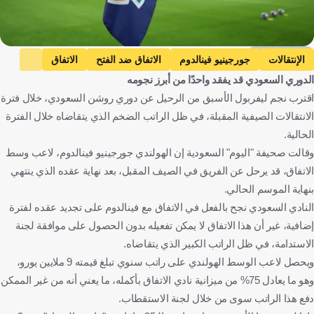
Getty Images
الإنتقالات
جورجينيو فينالدوم
الاتفاق ضد الفتح
الاتفاق
الدوري السعودي قد يفقد واحدًا من أبرز نجومه
الفتح
دوري روشن السعودي
هولندا
اقترب نجم ليفربول الأسبق من الرحيل عن دوري روشن السعودي، خلال فترة
المملكة العربية السعودية
كرة قدم
الانتقالات الصيفية المقبلة، في ظل الراتب الضخم الذي يتقاضاه خلال الفترة
الحالية.
وقالت صحيفة "اليوم" السعودية إن الهولندي جورجينيو فينالدوم، لاعب وسط
الاتفاق، قد يرحل عن الفريق في الصيف المقبل، بعد نهاية عقده الذي ينتهي
بنهاية الموسم الحالي.
النادي السعودي نجح بالفعل في الاتفاق مع فينالدوم على تجديد عقده لفترة
إضافية، غير أن هذا الاتفاق لا يمكن تفعيله بدون الحصول على موافقة لجنة
الاستدامة، في ظل الراتب الكبير الذي يتقاضاه.
ويحصل لاعب الوسط الهولندي على راتب سنوي تبلغ قيمته 9 ملايين يورو،
وهو ما يعادل 75% من ميزانية نادي الاتفاق بأكمله، ما يعني أنه من غير الممكن
دفع هذا الراتب سوى من خلال لجنة الاستقطاب.