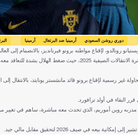
دوري روشن السعودي
أرمينيا ضد البرتغال
أرمينيا
البر
انو رونالدو، لإقناع مواطنه برونو فيرنانديز، بالانضمام إلى العا
دو
المملكة العربية السعودية
كرة قدم
وكان برونو (30 عامًا) مطلوبًا بشدة في الدوري السعودي، خلال فترة الانتقالات الصيفية 2025، حيث ض
اولة غير رسمية لإقناع برونو قائد مانشستر يونايتد، بالانتقال إلى 
رر البقاء في أولد ترافورد.
 مدربه روبن أموريم، الذي تحدث معه مباشرة، ساهم في تغيير م