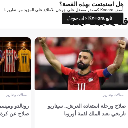
هل استمتعت بهذه القصة؟
أضف Kooora كمصدر مفضل على جوجل للاطلاع على المزيد من تقاريرنا
قد يعجبك أيضاً
تابع Kooora على جوجل
مقالات وتقارير
مقالات وتقارير
صلاح ورحلة استعادة العرش.. سيناريو
رونالدو وميسي
تاريخي يعيد الملك لقمة أوروبا
صلاح عن كرة 