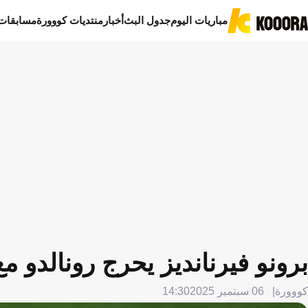
مباريات اليوم
جدول البث
أخبار
منتديات كووورة
مسابقات
برونو فيرنانديز يحرج رونالدو مع
كووورة
06 سبتمبر 2025
14:30