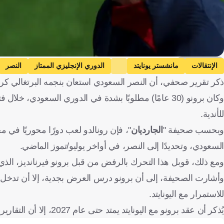
Getty Images
الإنتقالات
مانشستر يونايتد
الدوري الإنجليزي الممتاز
النصر
ذكر تقرير صحفي، أن النصر السعودي استعان بنجمه البرتغالي كريستي
التصفيات المؤهلة لكأس العالم - أوروبا
برونو فيرنانديز
كريستيانو رونال
للأندية.
وبحسب صحيفة "
الجارديان
"، فإن رونالدو لعب دورًا محوريًا في مح
السعودي، وتحديدًا إلى النصر، في أواخر يوليو/تموز الماضي.
ومع ذلك، قوبل هذا التحرك بالرفض من قبل برونو فيرنانديز، الذي ق
وأشارت الصحيفة، إلى أن برونو درس العرض بجدية، إلا أن تدخل
للاستمرار مع اليونايتد.
يُذكر أن عقد برونو مع اليونايتد يمتد حتى عام 2027، إلا أن التقارير تشير إلى إمكانية بيعه في صيف 2026 لتحقيق مقابل مالي جيد.