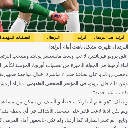
Getty Images
آيرلندا ضد البرتغال
آيرلندا
البرتغال
التصفيات المؤهلة ل
البرتغال ظهرت بشكل باهت أمام أيرلندا
علق برونو فيرنانديز، لاعب وسط مانشستر يونايتد ومنتخب البرتغال
لقاء أرمينيا في الجولة الأخيرة من تصفيات أوروبا، المؤهلة لكأس العالم
وحصل رونالدو على بطاقة حمراء مباشرة، خلال مواجهة جمهورية أير
وعن ذلك قال برونو، في
المؤتمر الصحفي التقديمي
لمباراة أرميني
بفعله، لكنه حدث".
وأضاف: "هو يعلم أنه ارتكب خطأ، وللأسف لن يتمكن من مساعدتنا غدً
ولم يكن لدينا لاعب قادر على تسجيل الأهداف في أي لحظة مثله"
وتابع: "لم تسر المباراة كما أردنا، ولم نكن حاسمين أمام المرمى كم