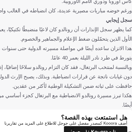
كأس أوروبا ودوري الأمم الأوروبية.
ورغم خوضه مباريات مصيرية عديدة، كان انضباطه في الغالب واضح
سجل إيجابي
كما يظهر سجل الإنذارات أن رونالدو كان لاعبًا منضبطًا تكتيكيًا، 
الأول الذين يتحمّلون ضغط الإعلام والجماهير والخصوم.
هذا الاتزان ساعده أيضًا في مواصلة مسيرته الدولية حتى سنوات م
يتورط في طرد نادر الليلة بعمر 40 عامًا.
وبالنسبة لمنتخب البرتغال، فقد كان التزام رونالدو سلاحًا إضافيًا،
دون غيابات ناتجة عن قرارات انضباطية. وبذلك، يصبح الإرث الدولي
حافظت على ثباته ضمن التشكيلة الوطنية لأكثر من عقدين.
هكذا تبرز مسيرة رونالدو الانضباطية مع البرتغال كجزء أساسي م
أيضًا.
هل استمتعت بهذه القصة؟
أضف Kooora كمصدر مفضل على جوجل للاطلاع على المزيد من تقاريرنا
تابع Kooora على جوجل