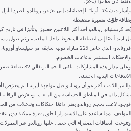
وقتما كان متأخرًا (0-2).
وأشارت شبكة "أوبتا" للإحصائيات إلى تعرّض رونالدو للطرد الأول في مسيرته
بطاقة تلوّث مسيرة منضبطة
يُعد كريستيانو رونالدو أحد أكثر اللاعبين حضورًا وتأثيرًا في تاري
بل امتد أيضًا إلى انضباطه الملحوظ داخل الملعب، رغم طول مسي
فرونالدو، الذي خاض 225 مباراة دولية سابقة مع
والاحتكاك المستمر بدفاعات الخصوم.
وعلى مدار هذه المش
الاندفاعات البدنية الخشنة.
والأمر اللافت أكثر هو أن رونالدو قبل مواجهة أيرلندا لم يتعرّض 
بشكل دائم في المناطق الحساسة من الملعب، ويتعرّض للرقابة ال
فوجود لاعب بحجم رونالدو يعني دائمًا احتكاكات وتدخلات من الم
المواقف، مما ساعده على الاستمرار لأطول فترة ممكنة دون عقوب
وتنوعت البطاقات الصفراء التي حصل عليها رونالدو عبر البطولات،