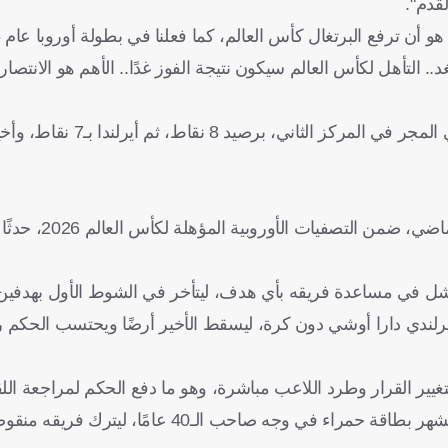
قدم".
غد.. التأهل لكأس العالم سيكون نتيجة الفوز غدًا.. الأهم هو الانتصار
وتتصدر البرتغال جدول ترتيب مجموعتها برصيد 10 نقاط، فيما تأ
وشهدت مباراة أيرلندا ضد البرتغال، الت
نه فشل في مساعدة فريقه بأي هدف، ليتأخر في الشوط الأول بهدفين
مدافع الأيرلندي دارا أوشي دون كرة، ليسقط الأخير أرضًا ويحتسب الحكم
تغيير القرار وطرد اللاعب مباشرة، وهو ما دفع الحكم لمراجعة ال
وبالفعل، عاد الحكم إلى الملعب مجددًا، ليلغي البطاقة الصفراء ويشهر بطاقة حمراء في وجه صا