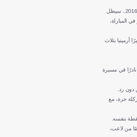
وأكد: "نريد الفوز بكأس العالم، لم نخف ذلك أبدًا.. حلم أي برتغالي هو أن ترفع البرتغال كأس العالم، كما فعلنا في بطولة أوروبا عام 2016.. سيظل
 في المباراة،
تي المجر في المركز الثاني، برصيد 8 نقاط، ثم أيرلندا بـ7 نقاط، وأخيرًا أرمينيا بثلاث
ي أُقيمت مساء الخميس الماضي، ضمن التصفيات الأوروبية المؤهلة لكأس العالم 2026، حدثًا نادرًا في مسيرة
 دون رد.
 ركلة حرة، مع
لقطة بنفسه.
حب الـ40 عامًا، ليترك فريقه منقوصًا من لاعب،