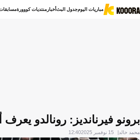
مباريات اليوم
جدول البث
أخبار
منتديات كووورة
مسابقات
برونو فيرنانديز: رونالدو يعرف أ
محمد خالد
15 نوفمبر 2025
12:40