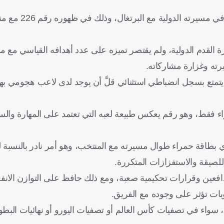
 الدولية مع البرتغال، وذلك في ظهوره رقم 226 مع منتخب بلاده.
خ كرة القدم الدولية، ولم يقتصر تميزه على عدد أهدافه القياسي مع م
رته وغزارة مشاركاته.
 سيليساو أوروبا، يتمتع بسجل انضباطي استثنائي قلَّ أن يوجد لدى لاعب هجومي 
اركات، تلقى النجم البرتغالي 32 بطاقة صفراء فقط، وهو رقم يعكس طبيعة لعبه التي تعتمد على المه
لأي بطاقة حمراء طوال مسيرته مع المنتخب، وهو أمر نادر بالنسبة 
لصيقة والاستفزازات المتكررة.
دافعين وقرارات تحكيمية صعبة، ومع ذلك حافظ على التوازن الان
ات تؤثر على وجوده مع الفريق.
 سواء في تصفيات كأس العالم أو تصفيات اليورو أو نهائيات البط