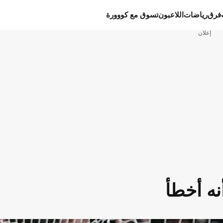
فرق
رياضات
اللاعبون
تسوق مع كووورة
إعلان
نه أخطأ