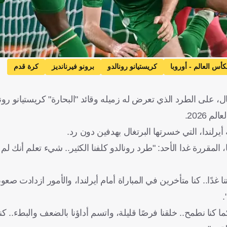
كأس العالم - أوروبا
كريستيانو رونالدو
برونو فيرنانديز
كرة قدم
، على الطرد الذي تعرض له زميله وقائد "البحارة" كريستيانو رون
 2026.
لندا، التي خسرتها البرتغال بهدفين دون رد.
ا، المقررة غدا الأحد: "طرد رونالدو كلفنا الكثير.. شيء تعلم أنك ل
ا.. كنا متأخرين في المباراة أمام أيرلندا، والأمور ازدادت صعوب
.
ا كنا نطمح.. خلقنا فرصًا قليلة، واتسم أداؤنا بالضعف والبطء.. كن